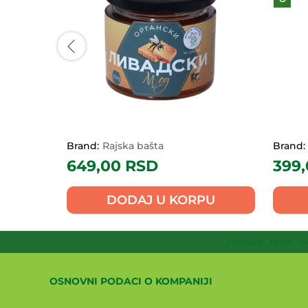
Brand:
Rajska bašta
Brand:
649,00
RSD
399
PU
DODAJ U KORPU
[mc4wp_form id=
OSNOVNI PODACI O KOMPANIJI