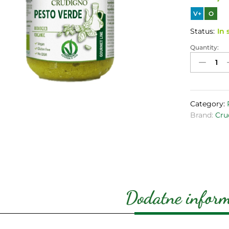
V+
O
Status:
In 
Quantity:
Organski
pesto
sos
130g
quantity
Category:
Brand:
Cru
Dodatne inform