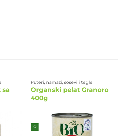
e
Puteri, namazi, sosevi i tegle
Puteri
 sa
Organski pelat Granoro
Org
400g
papr
O
O