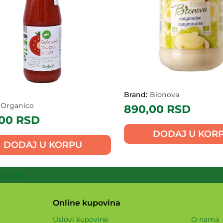
Brand:
Bionova
Organico
890,00
RSD
,00
RSD
DODAJ U KOR
DODAJ U KORPU
"2489"]
Online kupovina
Uslovi kupovine
O nama