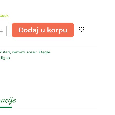
stock
Dodaj u korpu
Puteri, namazi, sosevi i tegle
digno
acije