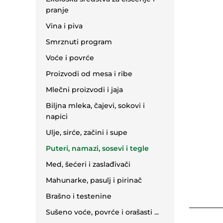
pranje
Vina i piva
Smrznuti program
Voće i povrće
Proizvodi od mesa i ribe
Mlečni proizvodi i jaja
Biljna mleka, čajevi, sokovi i
napici
Ulje, sirće, začini i supe
Puteri, namazi, sosevi i tegle
Med, šećeri i zaslađivači
Mahunarke, pasulj i pirinač
Brašno i testenine
Sušeno voće, povrće i orašasti ...