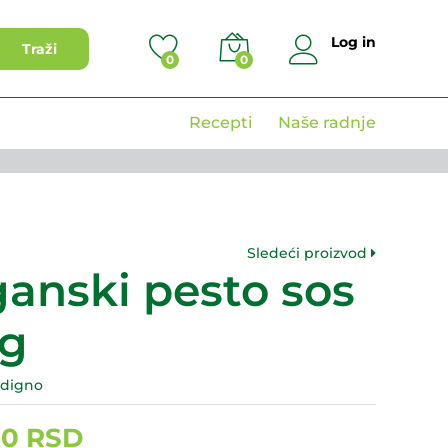
690,00
RSD
Dodaj u korpu
Log in
Traži
0
0
Recepti
Naše radnje
Sledeći proizvod
anski pesto sos
0g
udigno
00
RSD