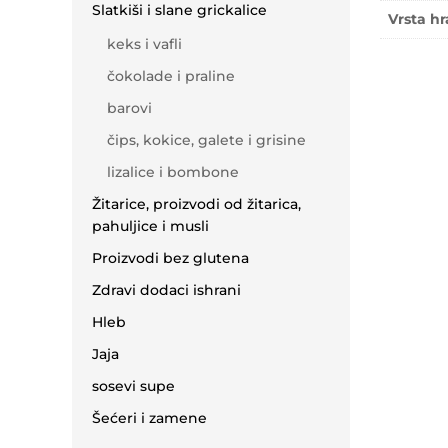
Slatkiši i slane grickalice
Vrsta h
keks i vafli
čokolade i praline
barovi
čips, kokice, galete i grisine
lizalice i bombone
Žitarice, proizvodi od žitarica,
pahuljice i musli
Proizvodi bez glutena
Zdravi dodaci ishrani
Hleb
Jaja
sosevi supe
Šećeri i zamene