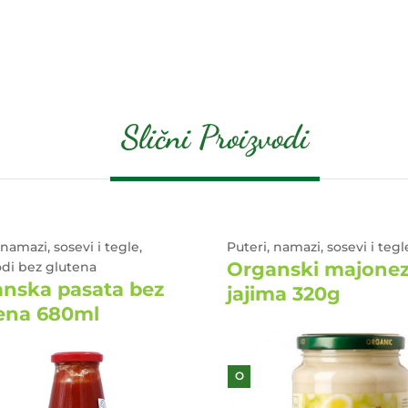
Slični Proizvodi
 namazi, sosevi i tegle,
Puteri, namazi, sosevi i tegl
Organski majonez
odi bez glutena
nska pasata bez
jajima 320g
ena 680ml
O