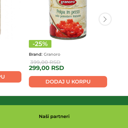
-
25
%
Brand:
Granoro
Brand:
590
399,00
RSD
299,00
RSD
PU
DODAJ U KORPU
Naši partneri