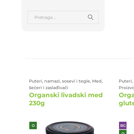
e
Puteri, namazi, sosevi i tegle, Med,
Puteri,
0g
šećeri i zaslađivači
Proizv
Organski livadski med
Orga
230g
glut
O
BG
O