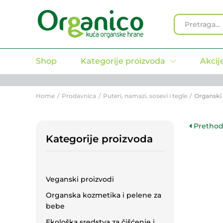
Organski pesto sos 130g
Specifikacija
All
Shop
Kategorije proizvoda
Akcij
Home
/
Prodavnica
/
Puteri, namazi, sosevi i tegle
/
Organski 
Prethod
Kategorije proizvoda
Veganski proizvodi
Organska kozmetika i pelene za
bebe
Ekološka sredstva za čišćenje i