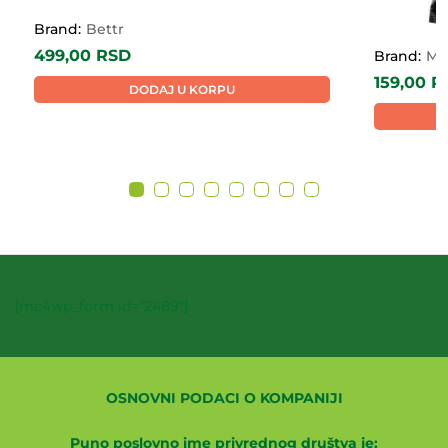
Brand:
Bettr
499,00
RSD
Brand:
Mc
159,00
R
DODAJ U KORPU
[mc4wp_form id="2489"]
OSNOVNI PODACI O KOMPANIJI
Puno poslovno ime privrednog društva je: