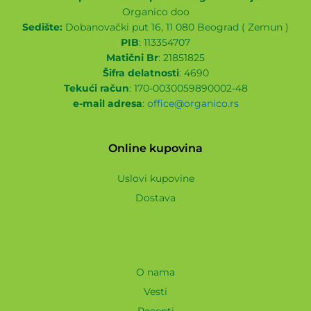
Organico doo
Sedište:
Dobanovački put 16, 11 080 Beograd ( Zemun )
PIB
: 113354707
Matični Br
: 21851825
Šifra delatnosti
: 4690
Tekući račun
: 170-0030059890002-48
e-mail adresa
:
office@organico.rs
Online kupovina
Uslovi kupovine
Dostava
O nama
Vesti