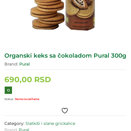
Organski keks sa čokoladom Pural 300g
Brand:
Pural
690,00
RSD
O
Status:
Nema na zalihama
Category:
Slatkiši i slane grickalice
Brand:
Pural