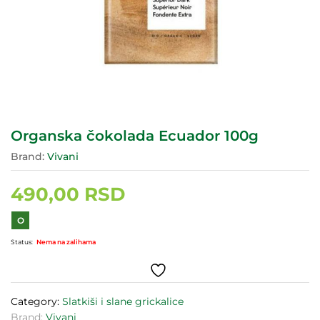
Organska čokolada Ecuador 100g
Brand:
Vivani
490,00
RSD
O
Status:
Nema na zalihama
Category:
Slatkiši i slane grickalice
Brand:
Vivani