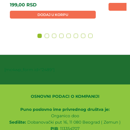
199,00
RSD
DODAJ U KORPU
[mc4wp_form id="2489"]
OSNOVNI PODACI O KOMPANIJI
Puno poslovno ime privrednog društva je:
Organico doo
Sedište:
Dobanovački put 16, 11 080 Beograd ( Zemun )
PIB
: 113354707