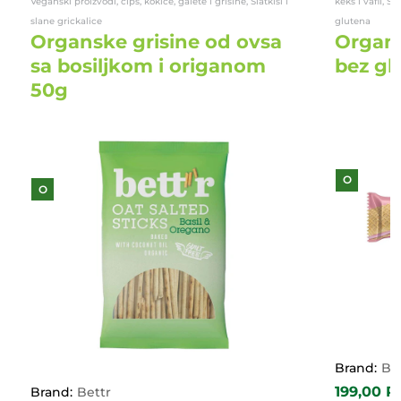
Veganski proizvodi, čips, kokice, galete i grisine, Slatkiši i
keks i vafli, Sl
slane grickalice
glutena
Organske grisine od ovsa
Organs
sa bosiljkom i origanom
bez gl
50g
O
O
Brand:
Be
199,00
R
Brand:
Bettr