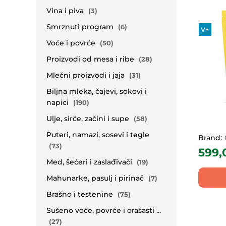
Vina i piva
(3)
Smrznuti program
(6)
V+
Voće i povrće
(50)
Proizvodi od mesa i ribe
(28)
Mlečni proizvodi i jaja
(31)
Biljna mleka, čajevi, sokovi i
napici
(190)
Ulje, sirće, začini i supe
(58)
Puteri, namazi, sosevi i tegle
Brand:
(73)
599,
Med, šećeri i zaslađivači
(19)
Mahunarke, pasulj i pirinač
(7)
Brašno i testenine
(75)
Sušeno voće, povrće i orašasti ...
(27)