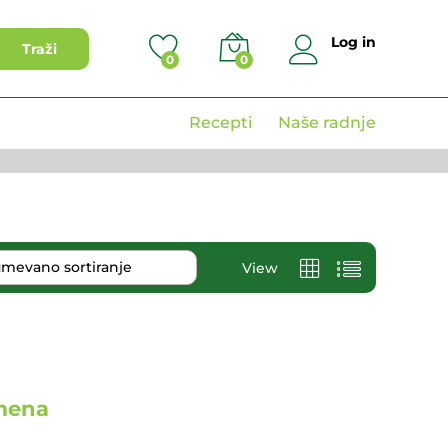
Log in
Traži
0
0
Recepti
Naše radnje
mevano sortiranje
View
amena