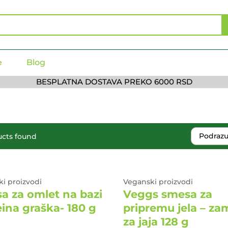
e
Blog
BESPLATNA DOSTAVA PREKO 6000 RSD
Podrazu
cts found
i proizvodi
Veganski proizvodi
a za omlet na bazi
Veggs smesa za
ina graška- 180 g
pripremu jela – z
za jaja 128 g