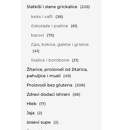
Slatkiši i slane grickalice
(226)
keks i vafli
(38)
čokolade i praline
(61)
barovi
(75)
čips, kokice, galete i grisine
(41)
lizalice i bombone
(21)
Žitarice, proizvodi od žitarica,
pahuljice i musli
(49)
Proizvodi bez glutena
(208)
Zdravi dodaci ishrani
(68)
Hleb
(17)
Jaja
(2)
sosevi supe
(2)