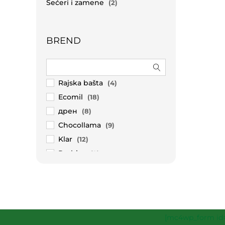
Šećeri i zamene
(2)
BREND
Rajska bašta
(4)
Ecomil
(18)
дрен
(8)
Chocollama
(9)
Klar
(12)
Probios
(2)
Sanaterra
(10)
Mc LLOYD`S
(22)
Dimitri Trade
(2)
Natur Green
(2)
[mc4wp_form id=
Urban greens
(1)