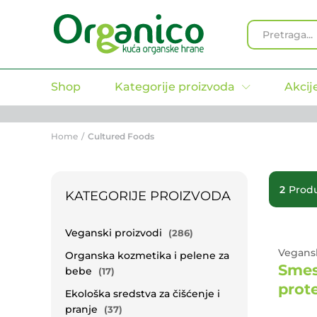
All
Shop
Kategorije proizvoda
Akcij
Home
/
Cultured Foods
2
Produ
KATEGORIJE PROIZVODA
Veganski proizvodi
(286)
Vegansk
Organska kozmetika i pelene za
Smes
bebe
(17)
prote
Ekološka sredstva za čišćenje i
pranje
(37)