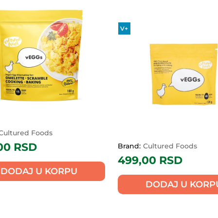
V+
Cultured Foods
00
RSD
Brand:
Cultured Foods
499,00
RSD
DODAJ U KORPU
DODAJ U KORP