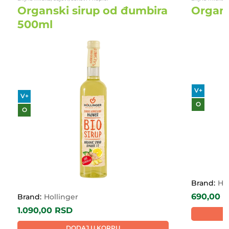
Organski sirup od đumbira
Organs
500ml
V+
V+
O
O
Brand:
Ho
690,00
R
Brand:
Hollinger
1.090,00
RSD
DODAJ U KORPU