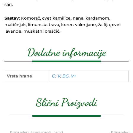
san.
Sastav:
Komorač, cvet kamilice, nana, kardamom,
matičnjak, limunska trava, koren valerijane, žalfija, cvet
lavande, muskatni oraščić.
Dodatne informacije
Vrsta hrane
O
,
V
,
BG
,
V+
Slični Proizvodi
Biljna mleka, čajevi, sokovi i napici
Biljna mleka, č