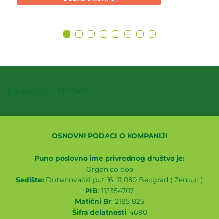
[mc4wp_form id="2489"]
OSNOVNI PODACI O KOMPANIJI
Puno poslovno ime privrednog društva je:
Organico doo
Sedište:
Dobanovački put 16, 11 080 Beograd ( Zemun )
PIB
: 113354707
Matični Br
: 21851825
Šifra delatnosti
: 4690