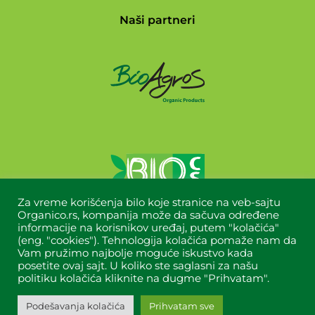
Naši partneri
Za vreme korišćenja bilo koje stranice na veb-sajtu
Organico.rs, kompanija može da sačuva određene
informacije na korisnikov uređaj, putem "kolačića"
(eng. "cookies"). Tehnologija kolačića pomaže nam da
Vam pružimo najbolje moguće iskustvo kada
posetite ovaj sajt. U koliko ste saglasni za našu
politiku kolačića kliknite na dugme "Prihvatam".
Copyright © 2024 Organico All Rights Reserved.
Designed&built by
Titan dizajn
.
Podešavanja kolačića
Prihvatam sve