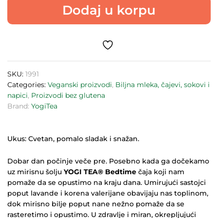
Dodaj u korpu
17
kesica
30g
quantity
SKU:
1991
Categories:
Veganski proizvodi
,
Biljna mleka, čajevi, sokovi i
napici
,
Proizvodi bez glutena
Brand:
YogiTea
Ukus: Cvetan, pomalo sladak i snažan.
Dobar dan počinje veče pre. Posebno kada ga dočekamo
uz mirisnu šolju
YOGI TEA® Bedtime
čaja koji nam
pomaže da se opustimo na kraju dana. Umirujući sastojci
poput lavande i korena valerijane obavijaju nas toplinom,
dok mirisno bilje poput nane nežno pomaže da se
rasteretimo i opustimo. U zdravlje i miran, okrepljujući