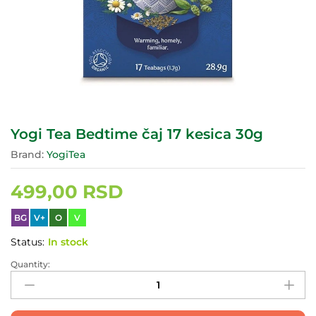
Yogi Tea Bedtime čaj 17 kesica 30g
Brand:
YogiTea
499,00
RSD
BG
V+
O
V
Status:
In stock
Quantity:
Yogi
Tea
Bedtime
čaj