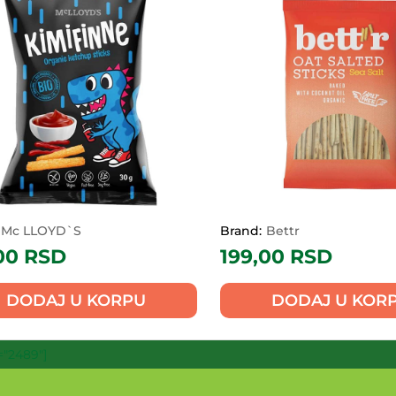
Mc LLOYD`S
Brand:
Bettr
,00
RSD
199,00
RSD
DODAJ U KORPU
DODAJ U KOR
"2489"]