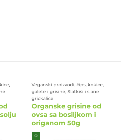
kice,
Veganski proizvodi, čips, kokice,
čips, k
ane
galete i grisine, Slatkiši i slane
slane 
grickalice
glute
 od
Organske grisine od
Org
solju
ovsa sa bosiljkom i
kuk
origanom 50g
100
O
BG