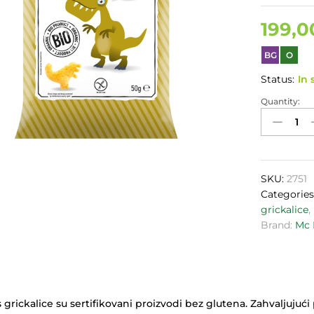
199,
BG
O
Status:
In 
Quantity:
Organski
Flips
McLLOYD
Sir
Biosaurus
SKU:
2751
50g
Categories
quantity
grickalice
,
Brand:
Mc
 grickalice su sertifikovani proizvodi bez glutena. Zahvaljuju