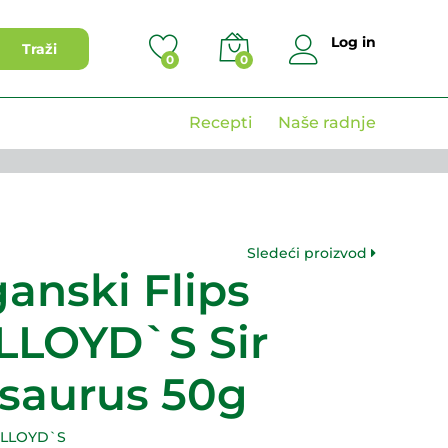
199,00
RSD
Dodaj u korpu
Log in
Traži
0
0
Recepti
Naše radnje
Sledeći proizvod
anski Flips
LLOYD`S Sir
saurus 50g
 LLOYD`S