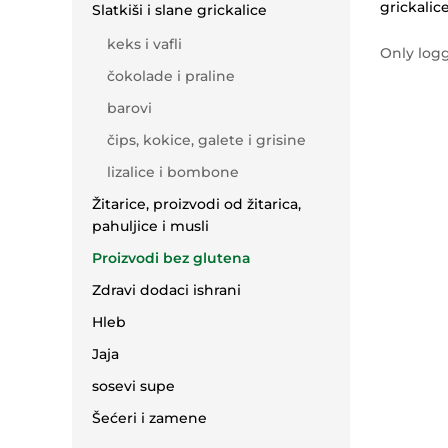
grickalic
Slatkiši i slane grickalice
keks i vafli
Only log
čokolade i praline
barovi
čips, kokice, galete i grisine
lizalice i bombone
Žitarice, proizvodi od žitarica,
pahuljice i musli
Proizvodi bez glutena
Zdravi dodaci ishrani
Hleb
Jaja
sosevi supe
Šećeri i zamene