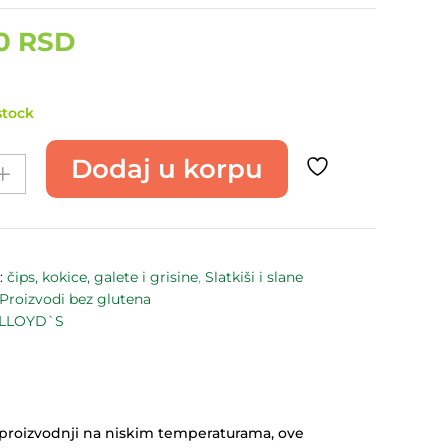
00
RSD
stock
Dodaj u korpu
`S
:
čips, kokice, galete i grisine
,
Slatkiši i slane
Proizvodi bez glutena
 LLOYD`S
ći proizvodnji na niskim temperaturama, ove