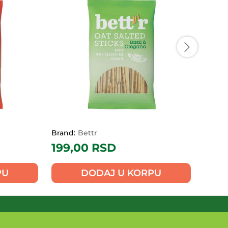
V+
O
Brand:
Bettr
Brand:
199,00
RSD
199
PU
DODAJ U KORPU