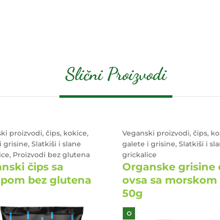
Slični Proizvodi
i proizvodi, čips, kokice,
Veganski proizvodi, čips, ko
 grisine, Slatkiši i slane
galete i grisine, Slatkiši i sl
ice, Proizvodi bez glutena
grickalice
nski čips sa
Organske grisine
pom bez glutena
ovsa sa morskom 
50g
O