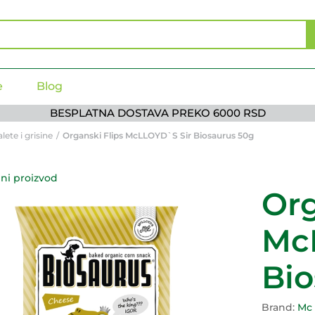
 Biosaurus 50g
e
Blog
BESPLATNA DOSTAVA PREKO 6000 RSD
lete i grisine
/
Organski Flips McLLOYD`S Sir Biosaurus 50g
ni proizvod
Org
Mc
Bio
Brand:
Mc