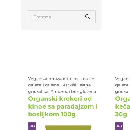
Veganski proizvodi, čips, kokice,
Vegansk
ckalice,
galete i grisine, Slatkiši i slane
galete i
grickalice, Proizvodi bez glutena
grickal
sa
Organski krekeri od
Orga
ena
kinoe sa paradajzom i
keča
bosiljkom 100g
30g
BG
BG