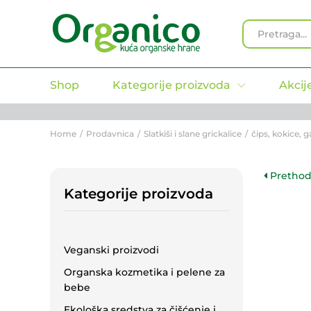
Organski Flips McLLOYD`S Sir
Opis
Recenzije (0)
All
Shop
Kategorije proizvoda
Akcij
Home
/
Prodavnica
/
Slatkiši i slane grickalice
/
čips, kokice, ga
Prethod
Kategorije proizvoda
Veganski proizvodi
Organska kozmetika i pelene za
bebe
Ekološka sredstva za čišćenje i