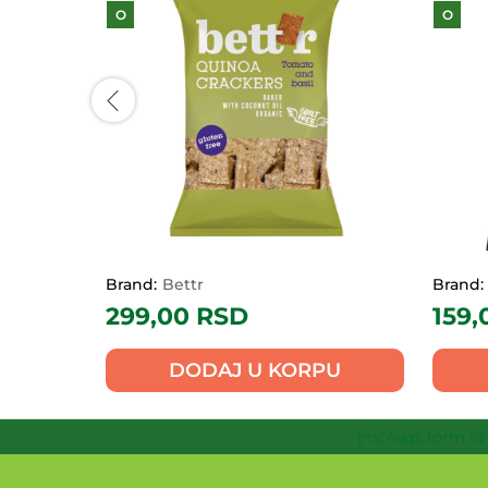
O
O
Brand:
Bettr
Brand:
299,00
RSD
159
PU
DODAJ U KORPU
[mc4wp_form id=