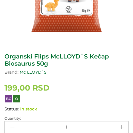
Organski Flips McLLOYD`S Kečap
Biosaurus 50g
Brand:
Mc LLOYD`S
199,00
RSD
BG
O
Status:
In stock
Quantity:
Organski
Flips
McLLOYD`S