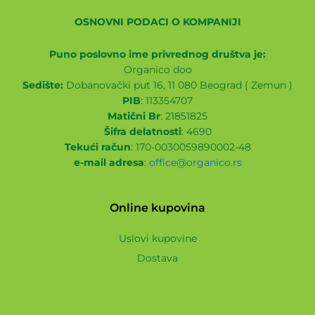
OSNOVNI PODACI O KOMPANIJI
Puno poslovno ime privrednog društva je:
Organico doo
Sedište:
Dobanovački put 16, 11 080 Beograd ( Zemun )
PIB
: 113354707
Matični Br
: 21851825
Šifra delatnosti
: 4690
Tekući račun
: 170-0030059890002-48
e-mail adresa
:
office@organico.rs
Online kupovina
Uslovi kupovine
Dostava