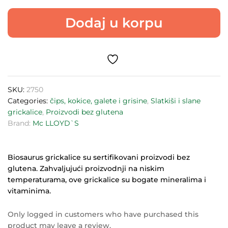
Kečap
Dodaj u korpu
Biosaurus
50g
quantity
SKU:
2750
Categories:
čips, kokice, galete i grisine
,
Slatkiši i slane
grickalice
,
Proizvodi bez glutena
Brand:
Mc LLOYD`S
Biosaurus grickalice su sertifikovani proizvodi bez
glutena. Zahvaljujući proizvodnji na niskim
temperaturama, ove grickalice su bogate mineralima i
vitaminima.
Only logged in customers who have purchased this
product may leave a review.