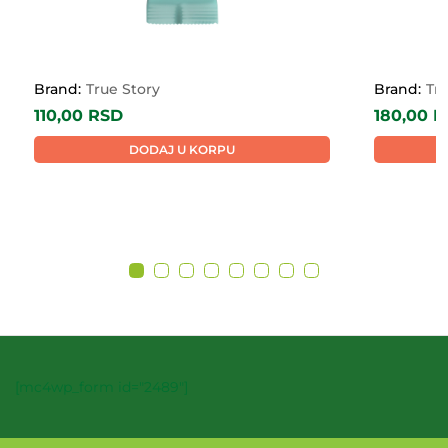
Brand:
True Story
Brand:
Tr
110,00
RSD
180,00
R
DODAJ U KORPU
[mc4wp_form id="2489"]