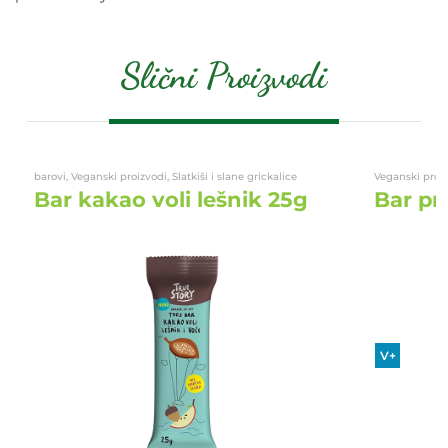
Slični Proizvodi
barovi, Veganski proizvodi, Slatkiši i slane grickalice
Veganski proizv
Bar kakao voli lešnik 25g
Bar pr
V+