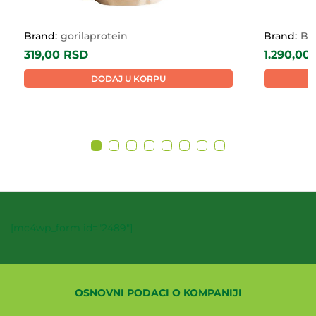
Brand:
gorilaprotein
Brand:
Bi
319,00
RSD
1.290,00
DODAJ U KORPU
[mc4wp_form id="2489"]
OSNOVNI PODACI O KOMPANIJI