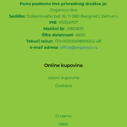
Puno poslovno ime privrednog društva je:
Organico doo
Sedište:
Dobanovački put 16, 11 080 Beograd ( Zemun )
PIB
: 113354707
Matični Br
: 21851825
Šifra delatnosti
: 4690
Tekući račun
: 170-0030059890002-48
e-mail adresa
:
office@organico.rs
Online kupovina
Uslovi kupovine
Dostava
O nama
Vesti