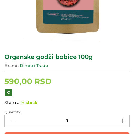
Organske godži bobice 100g
Brand:
Dimitri Trade
590,00
RSD
O
Status:
In stock
Quantity:
Organske
godži
bobice
100g