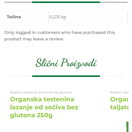
Težina
0,225 kg
Only logged in customers who have purchased this
product may leave a review.
Slični Proizvodi
Brašno i testenine, Proizvodi bez glutena
Brašno i teste
Organska testenina
Organs
lazanje od sočiva bez
taljat
glutena 250g