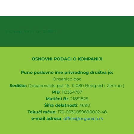
[mc4wp_form id="2489"]
OSNOVNI PODACI O KOMPANIJI
Puno poslovno ime privrednog društva je:
Organico doo
Sedište:
Dobanovački put 16, 11 080 Beograd ( Zemun )
PIB
: 113354707
Matični Br
: 21851825
Šifra delatnosti
: 4690
Tekući račun
: 170-0030059890002-48
e-mail adresa
:
office@organico.rs