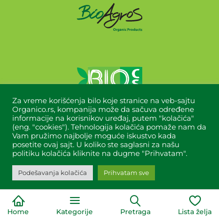
Za vreme korišćenja bilo koje stranice na veb-sajtu
Organico.rs, kompanija može da sačuva određene
informacije na korisnikov uređaj, putem "kolačića"
(eng. "cookies"). Tehnologija kolačića pomaže nam da
Vam pružimo najbolje moguće iskustvo kada
posetite ovaj sajt. U koliko ste saglasni za našu
politiku kolačića kliknite na dugme "Prihvatam".
Copyright © 2024 Organico All Rights Reserved.
Designed&built by
Titan dizajn
.
Podešavanja kolačića
Prihvatam sve
Home
Kategorije
Pretraga
Lista želja