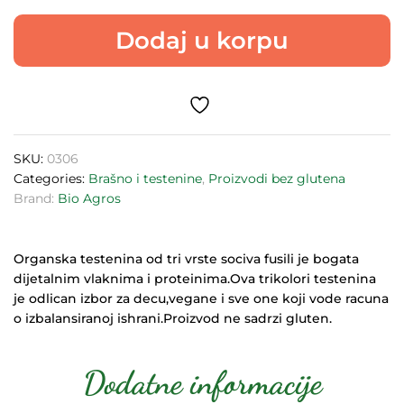
od
Dodaj u korpu
tri
vrste
sočiva
bez
glutena
225g
quantity
SKU:
0306
Categories:
Brašno i testenine
,
Proizvodi bez glutena
Brand:
Bio Agros
Organska testenina od tri vrste sociva fusili je bogata
dijetalnim vlaknima i proteinima.Ova trikolori testenina
je odlican izbor za decu,vegane i sve one koji vode racuna
o izbalansiranoj ishrani.Proizvod ne sadrzi gluten.
Dodatne informacije