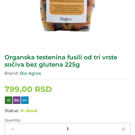
Organska testenina fusili od tri vrste
sočiva bez glutena 225g
Brand:
Bio Agros
799,00
RSD
O
BG
V+
Status:
In stock
Quantity:
Organska
testenina
fusili