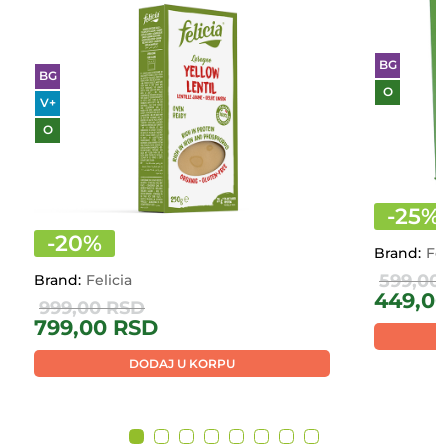
BG
BG
O
V+
O
-
25
%
-
20
%
Brand:
Fel
599,00
Brand:
Felicia
449,0
999,00
RSD
799,00
RSD
DODAJ U KORPU