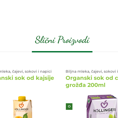
Slični Proizvodi
mleka, čajevi, sokovi i napici
Biljna mleka, čajevi, sokovi 
nski sok od kajsije
Organski sok od 
grožđa 200ml
O