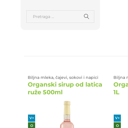
 napici
Biljna mleka, čajevi, sokovi i napici
Biljna 
eleni
Organski sirup od latica
Orga
ruže 500ml
1L
V+
V+
O
O