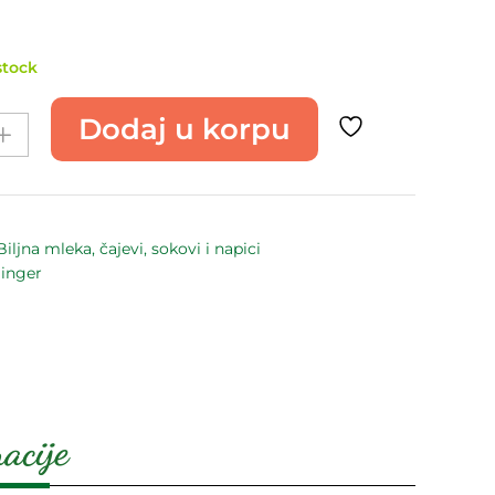
stock
Dodaj u korpu
Biljna mleka, čajevi, sokovi i napici
linger
acije