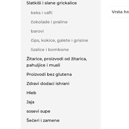
Slatkiši i slane grickalice
Vrsta h
keks i vafli
čokolade i praline
barovi
čips, kokice, galete i grisine
lizalice i bombone
Žitarice, proizvodi od žitarica,
pahuljice i musli
Proizvodi bez glutena
Zdravi dodaci ishrani
Hleb
Jaja
sosevi supe
Šećeri i zamene