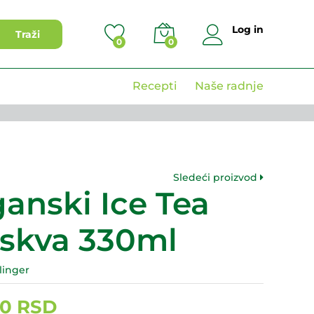
290,00
RSD
Dodaj u korpu
Log in
Traži
0
0
Recepti
Naše radnje
Sledeći proizvod
anski Ice Tea
skva 330ml
linger
00
RSD