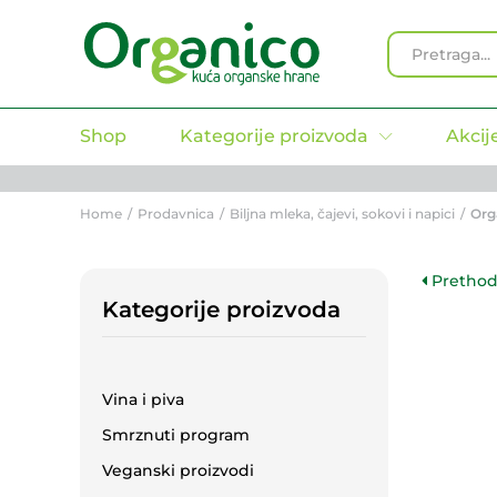
Organski Ice Tea breskva 330
Specifikacija
All
Shop
Kategorije proizvoda
Akcij
Home
/
Prodavnica
/
Biljna mleka, čajevi, sokovi i napici
/
Org
Prethod
Kategorije proizvoda
Vina i piva
Smrznuti program
Veganski proizvodi