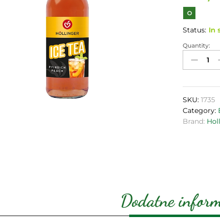
O
Status:
In 
Quantity:
Organski
Ice
Tea
breskva
330ml
SKU:
1735
quantity
Category:
Brand:
Hol
Dodatne inform