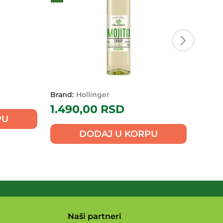
Brand:
Hollinger
Brand:
1.490,00
RSD
690
PU
DODAJ U KORPU
Naši partneri