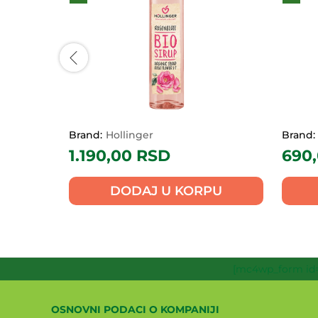
Brand:
Hollinger
Brand:
1.190,00
RSD
690
PU
DODAJ U KORPU
[mc4wp_form id=
OSNOVNI PODACI O KOMPANIJI