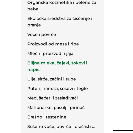
Organska kozmetika i pelene za
bebe
Ekološka sredstva za čišćenje i
pranje
Voće i povrće
Proizvodi od mesa i ribe
Mlečni proizvodi i jaja
Biljna mleka, čajevi, sokovi i
napici
Ulje, sirće, začini i supe
Puteri, namazi, sosevi i tegle
Med, šećeri i zaslađivači
Mahunarke, pasulj i pirinač
Brašno i testenine
Sušeno voće, povrće i orašasti ...