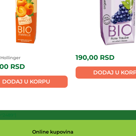
190,00
RSD
Hollinger
,00
RSD
DODAJ U KOR
DODAJ U KORPU
"2489"]
Online kupovina