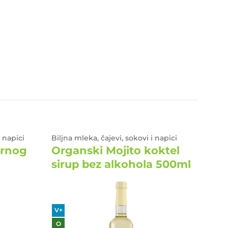
i napici
Biljna mleka, čajevi, sokovi i napici
Biljna 
crnog
Organski Mojito koktel
Org
sirup bez alkohola 500ml
1L
V+
V+
O
O