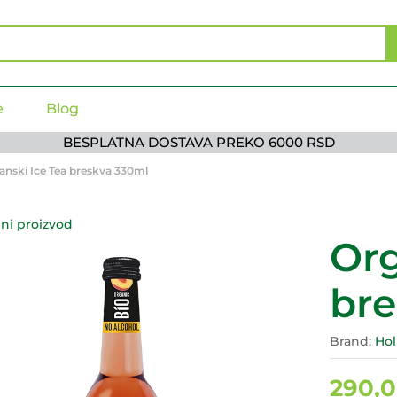
ml
e
Blog
BESPLATNA DOSTAVA PREKO 6000 RSD
anski Ice Tea breskva 330ml
ni proizvod
Org
bre
Brand:
Hol
290,