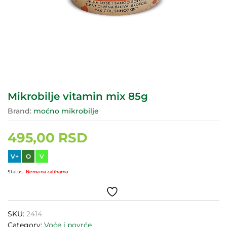
Mikrobilje vitamin mix 85g
Brand:
moćno mikrobilje
495,00
RSD
V+
O
V
Status:
Nema na zalihama
SKU:
2414
Category:
Voće i povrće