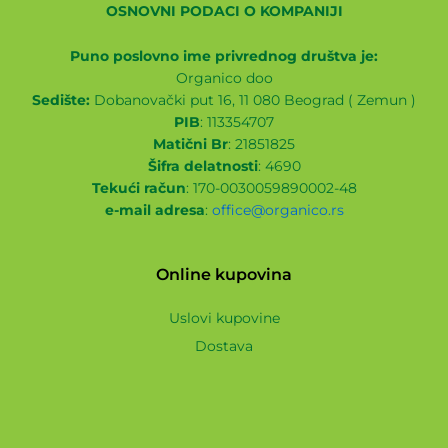
OSNOVNI PODACI O KOMPANIJI
Puno poslovno ime privrednog društva je:
Organico doo
Sedište:
Dobanovački put 16, 11 080 Beograd ( Zemun )
PIB
: 113354707
Matični Br
: 21851825
Šifra delatnosti
: 4690
Tekući račun
: 170-0030059890002-48
e-mail adresa
:
office@organico.rs
Online kupovina
Uslovi kupovine
Dostava