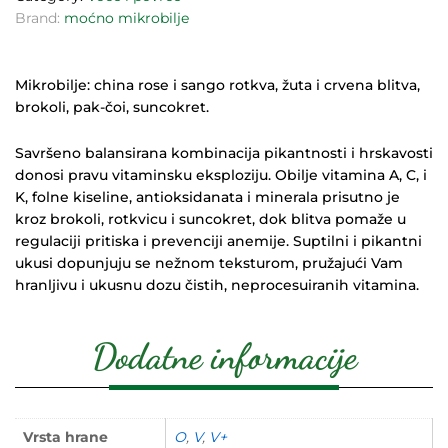
Brand:
moćno mikrobilje
Mikrobilje
:
china rose i sango rotkva, žuta i crvena blitva,
brokoli, pak-čoi, suncokret.
Savršeno balansirana kombinacija pikantnosti i hrskavosti
donosi pravu vitaminsku
eksploziju.
Obilje vitamina A, C, i
K
,
folne kiseline
,
antioksidanata
i
minerala
prisutno je
kroz brokoli, rotkvicu i suncokret, dok blitva pomaže u
regulaciji pritiska
i
prevenciji
anemije
. Suptilni i pikantni
ukusi dopunjuju se nežnom teksturom, pružajući Vam
hranljivu i ukusnu dozu čistih, neprocesuiranih
vitamina
.
Dodatne informacije
Vrsta hrane
O
,
V
,
V+