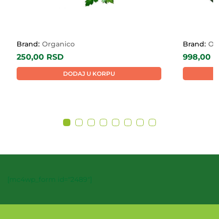
Brand:
Organico
Brand:
Or
250,00
RSD
998,00
R
DODAJ U KORPU
[mc4wp_form id="2489"]