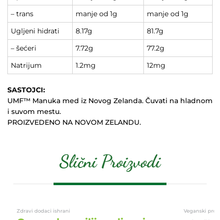
– trans
manje od 1g
manje od 1g
Ugljeni hidrati
8.17g
81.7g
– šećeri
7.72g
77.2g
Natrijum
1.2mg
12mg
SASTOJCI:
UMF™ Manuka med iz Novog Zelanda. Čuvati na hladnom
i suvom mestu.
PROIZVEDENO NA NOVOM ZELANDU.
Slični Proizvodi
Zdravi dodaci ishrani
Veganski proizv