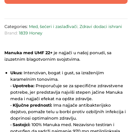
quantity
Categories:
Med, šećeri i zaslađivači
,
Zdravi dodaci ishrani
Brand:
1839 Honey
Manuka med UMF 22+
je najjači u našoj ponudi, sa
izuzetnim blagotvornim svojstvima.
Ukus:
Intenzivan, bogat i gust, sa izraženijim
karamelnim tonovima.
•
Upotreba:
Preporučuje se za specifične zdravstvene
potrebe, jer predstavlja najviši stepen jačine Manuka
meda i najjači efekat na opšte zdravlje.
•
Ključne prednosti:
Ima najjače antibakterijsko
dejstvo, pomaže telu u borbi protiv ozbiljnih infekcija i
doprinosi optimalnom zdravlju.
•
Sastojci:
100% Manuka med. Nezavisno testiran i
potvrđen da sadrži najmanje 970 mg metilglioksala