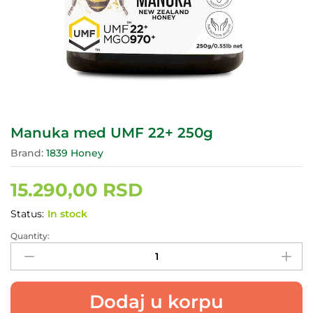
Manuka med UMF 22+ 250g
Brand:
1839 Honey
15.290,00
RSD
Status:
In stock
Quantity:
Manuka
med
UMF
22+
Dodaj u korpu
250g