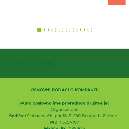
[mc4wp_form id="2489"]
OSNOVNI PODACI O KOMPANIJI
Puno poslovno ime privrednog društva je:
Organico doo
Sedište:
Dobanovački put 16, 11 080 Beograd ( Zemun )
PIB
: 113354707
Matični Br
: 21851825