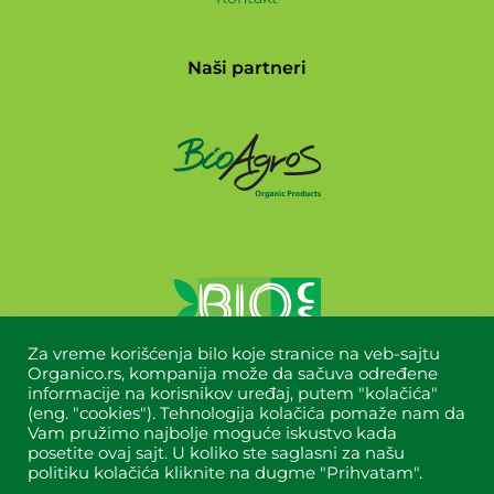
Naši partneri
Za vreme korišćenja bilo koje stranice na veb-sajtu
Organico.rs, kompanija može da sačuva određene
informacije na korisnikov uređaj, putem "kolačića"
(eng. "cookies"). Tehnologija kolačića pomaže nam da
Vam pružimo najbolje moguće iskustvo kada
posetite ovaj sajt. U koliko ste saglasni za našu
politiku kolačića kliknite na dugme "Prihvatam".
Copyright © 2024 Organico All Rights Reserved.