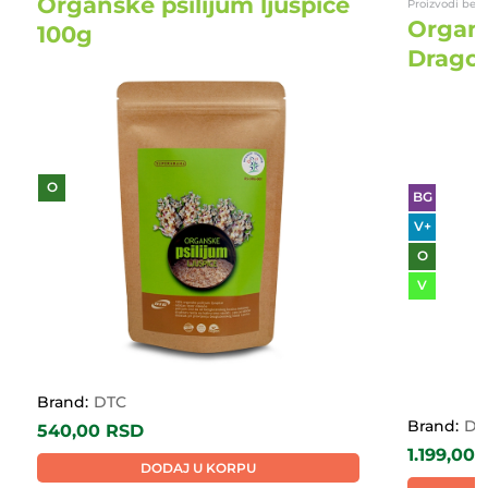
Organske psilijum ljuspice
Proizvodi bez 
Organs
100g
Dragon
O
BG
V+
O
V
Brand:
DTC
Brand:
Dr
540,00
RSD
1.199,00
DODAJ U KORPU