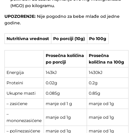
(MGO) po kilogramu.
UPOZORENJE:
Nije pogodno za bebe mlađe od jedne
godine.
Nutritivna vrednost
Po porciji (10g)
Po 100g
Prosečna količina
Prosečna
po porciji
količina na 100g
Energija
143kJ
1430kJ
Proteini
0.02g
0.2g
Ukupne masti
0.085g
0.85g
– zasićene
manje od 1 g
manje od 1g
–
manje od 1g
manje od 1g
mononezasićene
– polinezasićene
manje od 1g
manje od 1g