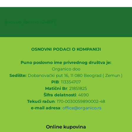
[mc4wp_form id="2489"]
OSNOVNI PODACI O KOMPANIJI
Puno poslovno ime privrednog društva je:
Organico doo
Sedište:
Dobanovački put 16, 11 080 Beograd ( Zemun )
PIB
: 113354707
Matični Br
: 21851825
Šifra delatnosti
: 4690
Tekući račun
: 170-0030059890002-48
e-mail adresa
:
office@organico.rs
Online kupovina