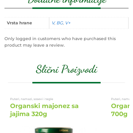
Vrsta hrane
V
,
BG
,
V+
Only logged in customers who have purchased this
product may leave a review.
Slični Proizvodi
Puteri, namazi, sosevi i tegle
Puteri, namazi,
Organski majonez sa
Organs
jajima 320g
700g