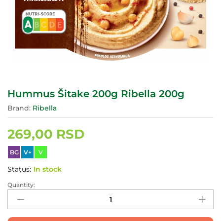
Hummus Šitake 200g Ribella 200g
Brand:
Ribella
269,00
RSD
BG
V+
V
Status:
In stock
Quantity:
Hummus
Šitake
200g
Ribella