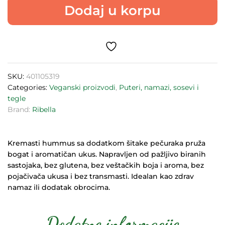
Dodaj u korpu
200g
quantity
SKU:
401105319
Categories:
Veganski proizvodi
,
Puteri, namazi, sosevi i
tegle
Brand:
Ribella
Kremasti hummus sa dodatkom šitake pečuraka pruža
bogat i aromatičan ukus. Napravljen od pažljivo biranih
sastojaka, bez glutena, bez veštačkih boja i aroma, bez
pojačivača ukusa i bez transmasti. Idealan kao zdrav
namaz ili dodatak obrocima.
Dodatne informacije