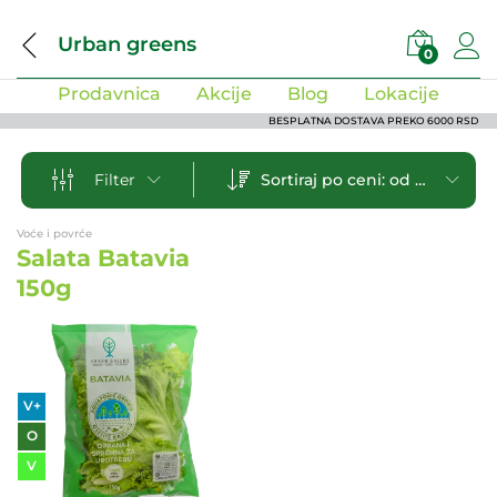
Urban greens
0
Prodavnica
Akcije
Blog
Lokacije
BESPLATNA DOSTAVA PREKO 6000 RSD
Sortiraj po ceni: od manje ka većoj
Filter
Voće i povrće
Salata Batavia
150g
V+
O
V