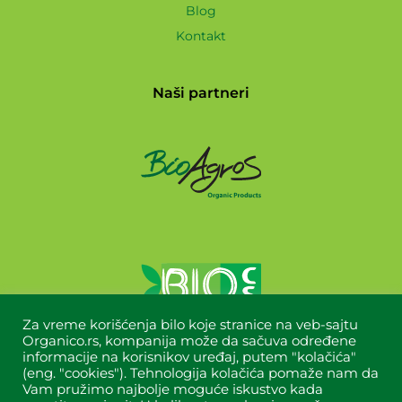
Blog
Kontakt
Naši partneri
Za vreme korišćenja bilo koje stranice na veb-sajtu
Organico.rs, kompanija može da sačuva određene
informacije na korisnikov uređaj, putem "kolačića"
(eng. "cookies"). Tehnologija kolačića pomaže nam da
Vam pružimo najbolje moguće iskustvo kada