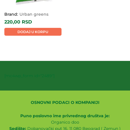
Brand:
Urban greens
220,00
RSD
DODAJ U KORPU
[mc4wp_form id="2489"]
OSNOVNI PODACI O KOMPANIJI
Puno poslovno ime privrednog društva je:
Organico doo
Sedište:
Dobanovački put 16, 11 080 Beograd ( Zemun )