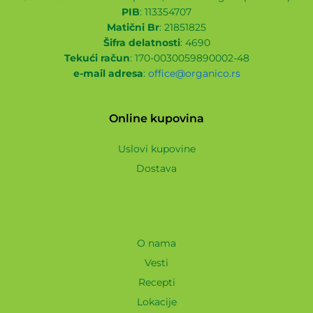
PIB
: 113354707
Matični Br
: 21851825
Šifra delatnosti
: 4690
Tekući račun
: 170-0030059890002-48
e-mail adresa
:
office@organico.rs
Online kupovina
Uslovi kupovine
Dostava
O nama
Vesti
Recepti
Lokacije