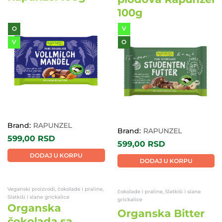
100g
O
V
V
O
Brand:
RAPUNZEL
Brand:
RAPUNZEL
599,00
RSD
599,00
RSD
DODAJ U KORPU
DODAJ U KORPU
Veganski proizvodi, čokolade i praline,
čokolade i praline, Slatkiši i slane
Slatkiši i slane grickalice
grickalice
Organska
Organska Bitter
čokolada sa