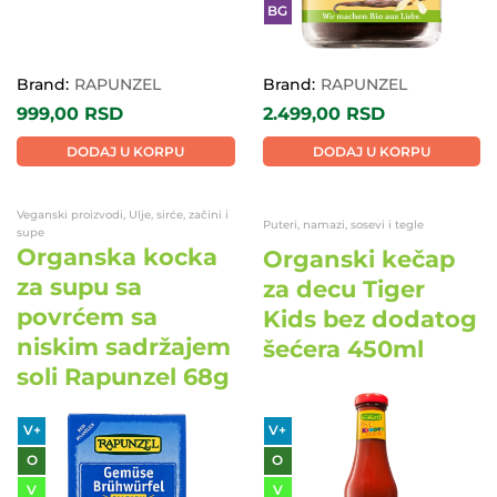
SF
BG
Brand:
RAPUNZEL
Brand:
RAPUNZEL
999,00
RSD
2.499,00
RSD
DODAJ U KORPU
DODAJ U KORPU
Veganski proizvodi, Ulje, sirće, začini i
Puteri, namazi, sosevi i tegle
supe
Organska kocka
Organski kečap
za supu sa
za decu Tiger
povrćem sa
Kids bez dodatog
niskim sadržajem
šećera 450ml
soli Rapunzel 68g
V+
V+
O
O
V
V