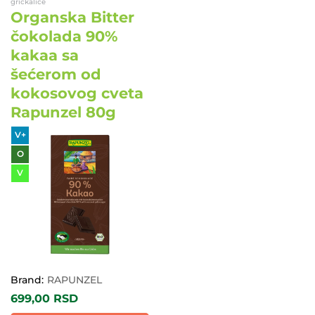
grickalice
Organska Bitter
čokolada 90%
kakaa sa
šećerom od
kokosovog cveta
Rapunzel 80g
V+
O
V
Brand:
RAPUNZEL
699,00
RSD