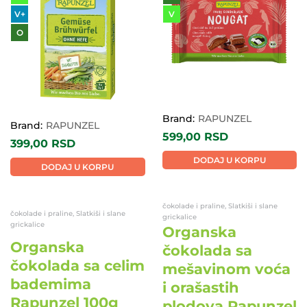
V+
V
O
Brand:
RAPUNZEL
Brand:
RAPUNZEL
599,00
RSD
399,00
RSD
DODAJ U KORPU
DODAJ U KORPU
čokolade i praline, Slatkiši i slane
čokolade i praline, Slatkiši i slane
grickalice
grickalice
Organska
Organska
čokolada sa
čokolada sa celim
mešavinom voća
bademima
i orašastih
Rapunzel 100g
plodova Rapunzel