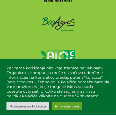
Naši partneri
Za vreme korišćenja bilo koje stranice na veb-sajtu
Organico.rs, kompanija može da sačuva određene
informacije na korisnikov uređaj, putem "kolačića"
(eng. "cookies"). Tehnologija kolačića pomaže nam da
Vam pružimo najbolje moguće iskustvo kada
posetite ovaj sajt. U koliko ste saglasni za našu
politiku kolačića kliknite na dugme "Prihvatam".
Copyright © 2024 Organico All Rights Reserved.
Designed&built by
Titan dizajn
.
Podešavanja kolačića
Prihvatam sve