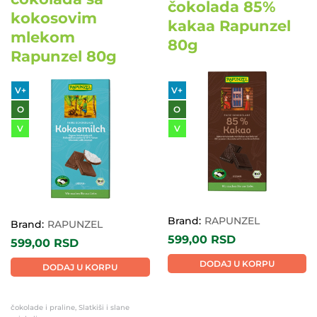
čokolada 85%
kokosovim
kakaa Rapunzel
mlekom
80g
Rapunzel 80g
V+
V+
O
O
V
V
Brand:
RAPUNZEL
Brand:
RAPUNZEL
599,00
RSD
599,00
RSD
DODAJ U KORPU
DODAJ U KORPU
čokolade i praline, Slatkiši i slane