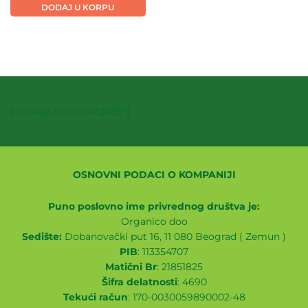
DODAJ U KORPU
[mc4wp_form id="2489"]
OSNOVNI PODACI O KOMPANIJI
Puno poslovno ime privrednog društva je:
Organico doo
Sedište:
Dobanovački put 16, 11 080 Beograd ( Zemun )
PIB
: 113354707
Matični Br
: 21851825
Šifra delatnosti
: 4690
Tekući račun
: 170-0030059890002-48