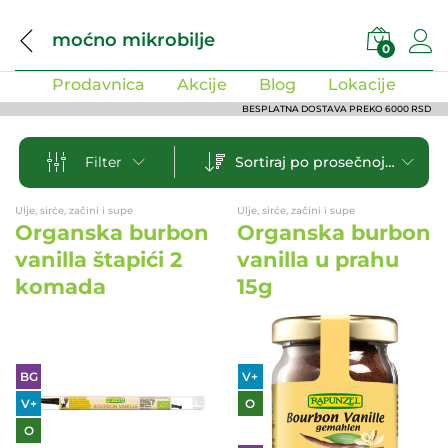
moćno mikrobilje
0
Prodavnica
Akcije
Blog
Lokacije
BESPLATNA DOSTAVA PREKO 6000 RSD
Sortiraj po prosečnoj oceni
Filter
Ulje, sirće, začini i supe
Ulje, sirće, začini i supe
Organska burbon
Organska burbon
vanilla štapići 2
vanilla u prahu
komada
15g
BG
V+
V+
O
O
SF