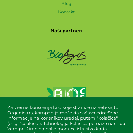
Blog
Kontakt
Naši partneri
Za vreme korišćenja bilo koje stranice na veb-sajtu
Organico.rs, kompanija može da sačuva određene
informacije na korisnikov uređaj, putem "kolačića"
(eng. "cookies"). Tehnologija kolačića pomaže nam da
Vam pružimo najbolje moguće iskustvo kada