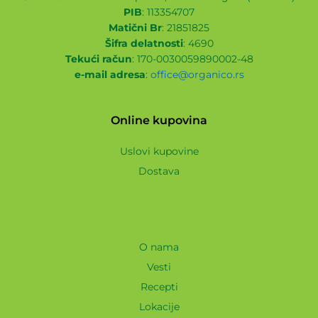
PIB
: 113354707
Matični Br
: 21851825
Šifra delatnosti
: 4690
Tekući račun
: 170-0030059890002-48
e-mail adresa
:
office@organico.rs
Online kupovina
Uslovi kupovine
Dostava
O nama
Vesti
Recepti
Lokacije