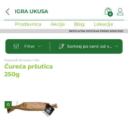
IGRA UKUSA
0
Prodavnica
Akcije
Blog
Lokacije
BESPLATNA DOSTAVA PREKO 6000 RSD
Sortiraj po ceni: od veće ka manjoj
Filter
Proizvodi od mesa i ribe
Ćureća pršutica
250g
O