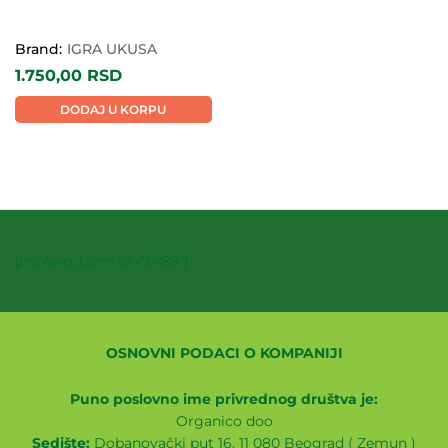
Brand:
IGRA UKUSA
1.750,00
RSD
DODAJ U KORPU
[mc4wp_form id="2489"]
OSNOVNI PODACI O KOMPANIJI
Puno poslovno ime privrednog društva je:
Organico doo
Sedište:
Dobanovački put 16, 11 080 Beograd ( Zemun )