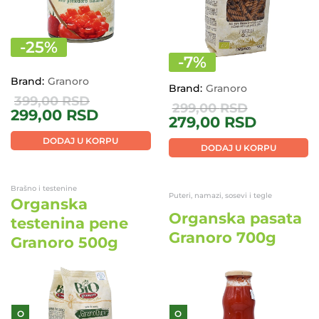
-
25
%
-
7
%
Brand:
Granoro
Brand:
Granoro
399,00
RSD
299,00
RSD
299,00
RSD
279,00
RSD
DODAJ U KORPU
DODAJ U KORPU
Brašno i testenine
Puteri, namazi, sosevi i tegle
Organska
Organska pasata
testenina pene
Granoro 700g
Granoro 500g
O
O