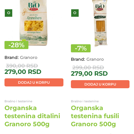
O
O
-
28
%
-
7
%
Brand:
Granoro
Brand:
Granoro
390,00
RSD
299,00
RSD
279,00
RSD
279,00
RSD
DODAJ U KORPU
DODAJ U KORPU
Brašno i testenine
Brašno i testenine
Organska
Organska
testenina ditalini
testenina fusili
Granoro 500g
Granoro 500g