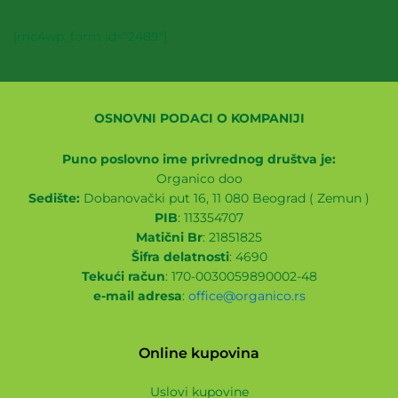
[mc4wp_form id="2489"]
OSNOVNI PODACI O KOMPANIJI
Puno poslovno ime privrednog društva je:
Organico doo
Sedište:
Dobanovački put 16, 11 080 Beograd ( Zemun )
PIB
: 113354707
Matični Br
: 21851825
Šifra delatnosti
: 4690
Tekući račun
: 170-0030059890002-48
e-mail adresa
:
office@organico.rs
Online kupovina
Uslovi kupovine