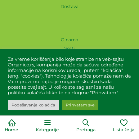
Dostava
O nama
Vesti
Recepti
Za vreme korišćenja bilo koje stranice na veb-sajtu
Organico.rs, kompanija može da sačuva određene
Lokacije
informacije na korisnikov uređaj, putem "kolačića"
Blog
(eng. "cookies"). Tehnologija kolačića pomaže nam da
Vam pružimo najbolje moguće iskustvo kada
Kontakt
posetite ovaj sajt. U koliko ste saglasni za našu
politiku kolačića kliknite na dugme "Prihvatam".
Naši partneri
Podešavanja kolačića
Prihvatam sve
Home
Kategorije
Pretraga
Lista želja