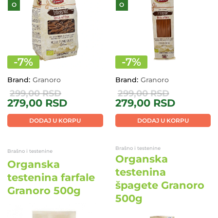
O
O
-
7
%
-
7
%
Brand:
Granoro
Brand:
Granoro
299,00
RSD
299,00
RSD
279,00
RSD
279,00
RSD
DODAJ U KORPU
DODAJ U KORPU
Brašno i testenine
Brašno i testenine
Organska
Organska
testenina
testenina farfale
špagete Granoro
Granoro 500g
500g