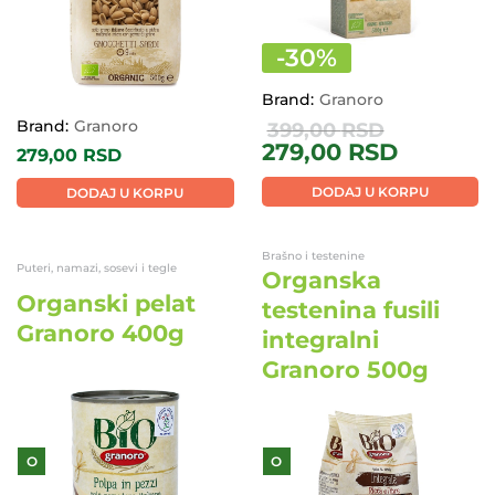
-
30
%
Brand:
Granoro
Brand:
Granoro
399,00
RSD
279,00
RSD
279,00
RSD
DODAJ U KORPU
DODAJ U KORPU
Brašno i testenine
Puteri, namazi, sosevi i tegle
Organska
Organski pelat
testenina fusili
Granoro 400g
integralni
Granoro 500g
O
O