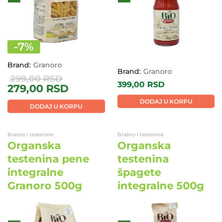
-
7
%
Brand:
Granoro
Brand:
Granoro
299,00
RSD
399,00
RSD
279,00
RSD
DODAJ U KORPU
DODAJ U KORPU
Brašno i testenine
Brašno i testenine
Organska
Organska
testenina pene
testenina
integralne
špagete
Granoro 500g
integralne 500g