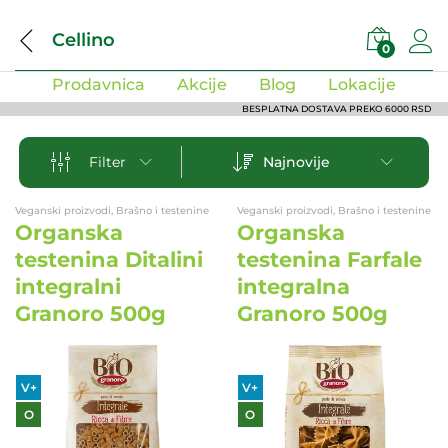
Cellino
0
Prodavnica
Akcije
Blog
Lokacije
BESPLATNA DOSTAVA PREKO 6000 RSD
Najnovije
Filter
Veganski proizvodi, Brašno i testenine
Veganski proizvodi, Brašno i testenine
Organska
Organska
testenina Ditalini
testenina Farfale
integralni
integralna
Granoro 500g
Granoro 500g
V+
V+
O
O