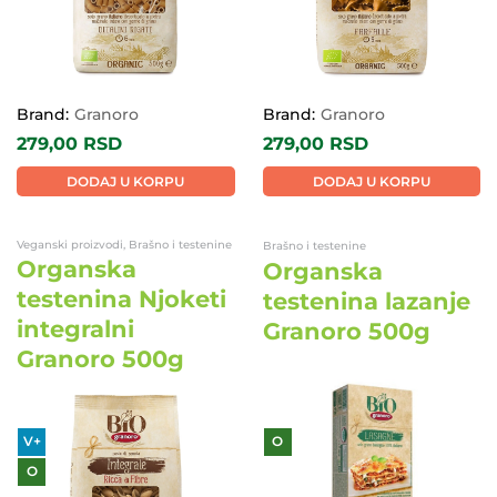
Brand:
Granoro
Brand:
Granoro
279,00
RSD
279,00
RSD
DODAJ U KORPU
DODAJ U KORPU
Veganski proizvodi, Brašno i testenine
Brašno i testenine
Organska
Organska
testenina Njoketi
testenina lazanje
integralni
Granoro 500g
Granoro 500g
V+
O
O