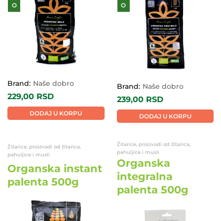
O
O
Brand:
Naše dobro
Brand:
Naše dobro
229,00
RSD
239,00
RSD
DODAJ U KORPU
DODAJ U KORPU
Žitarice, proizvodi od žitarica,
Žitarice, proizvodi od žitarica,
pahuljice i musli
pahuljice i musli
Organska
Organska instant
integralna
palenta 500g
palenta 500g