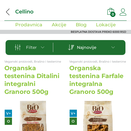
Cellino
0
Prodavnica
Akcije
Blog
Lokacije
BESPLATNA DOSTAVA PREKO 6000 RSD
Najnovije
Filter
Veganski proizvodi, Brašno i testenine
Veganski proizvodi, Brašno i testenine
Organska
Organska
testenina Ditalini
testenina Farfale
integralni
integralna
Granoro 500g
Granoro 500g
V+
V+
O
O