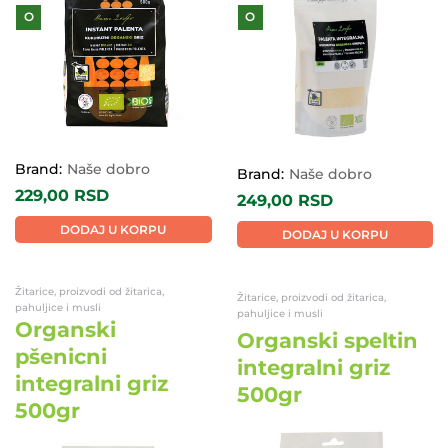
O
O
Brand:
Naše dobro
Brand:
Naše dobro
229,00
RSD
249,00
RSD
DODAJ U KORPU
DODAJ U KORPU
Žitarice, proizvodi od žitarica,
Žitarice, proizvodi od žitarica,
pahuljice i musli
pahuljice i musli
Organski
Organski speltin
pšenicni
integralni griz
integralni griz
500gr
500gr