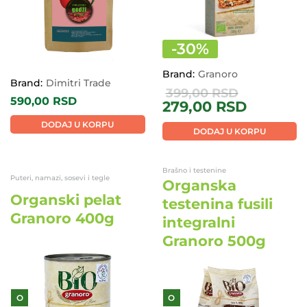
-
30
%
Brand:
Granoro
Brand:
Dimitri Trade
399,00
RSD
590,00
RSD
279,00
RSD
DODAJ U KORPU
DODAJ U KORPU
Brašno i testenine
Puteri, namazi, sosevi i tegle
Organska
Organski pelat
testenina fusili
Granoro 400g
integralni
Granoro 500g
O
O