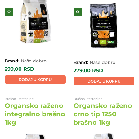
O
O
Brand:
Naše dobro
Brand:
Naše dobro
299,00
RSD
279,00
RSD
DODAJ U KORPU
DODAJ U KORPU
Brašno i testenine
Brašno i testenine
Organsko raženo
Organsko raženo
integralno brašno
crno tip 1250
1kg
brašno 1kg