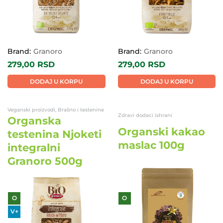
Brand:
Granoro
Brand:
Granoro
279,00
RSD
279,00
RSD
DODAJ U KORPU
DODAJ U KORPU
Veganski proizvodi, Brašno i testenine
Zdravi dodaci ishrani
Organska
Organski kakao
testenina Njoketi
maslac 100g
integralni
Granoro 500g
O
O
V+