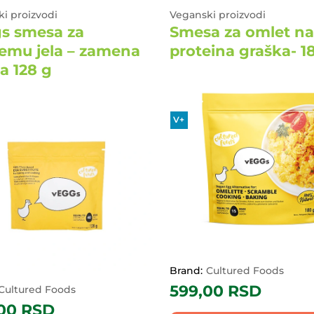
i proizvodi
Veganski proizvodi
s smesa za
Smesa za omlet na
remu jela – zamena
proteina graška- 1
ja 128 g
V+
Brand:
Cultured Foods
599,00
RSD
Cultured Foods
,00
RSD