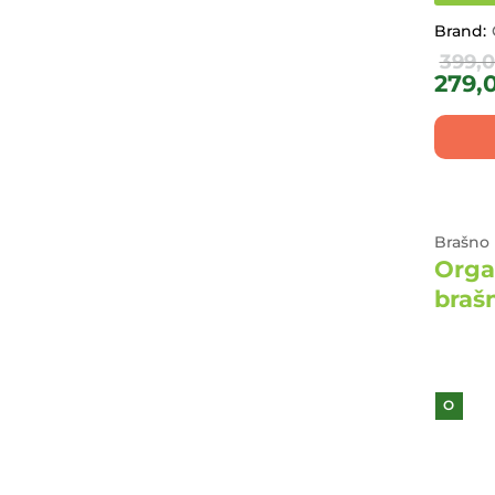
Bio Panon
(6)
Brand:
ARAU.BABY
(2)
399,
279,
KOOKIE CAT
(8)
MANGULINA
(8)
Ribella
(8)
Foodin
(1)
DTC
(11)
Brašno 
SOFY ORGANIC
(5)
Orga
ROOBAR
(20)
braš
CARPE DIEM
(7)
Guru
(3)
Yogurteria
(5)
Dr. Antonio Martins
(2)
O
Mamas
(6)
LEC
(2)
Dragon Superfoods
(40)