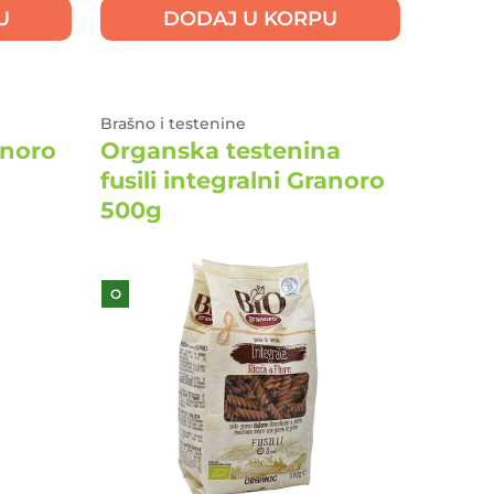
U
DODAJ U KORPU
Brašno i testenine
anoro
Organska testenina
fusili integralni Granoro
500g
O