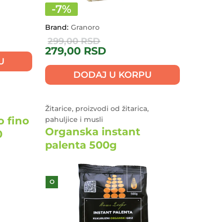
-
7
%
Brand:
Granoro
299,00
RSD
279,00
RSD
U
DODAJ U KORPU
Žitarice, proizvodi od žitarica,
 fino
pahuljice i musli
Organska instant
0
palenta 500g
O