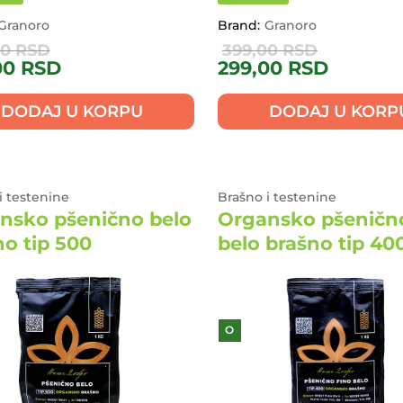
Granoro
Brand:
Granoro
00
RSD
399,00
RSD
00
RSD
299,00
RSD
DODAJ U KORPU
DODAJ U KORP
i testenine
Brašno i testenine
nsko pšenično belo
Organsko pšenično
no tip 500
belo brašno tip 40
O