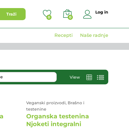
Log in
Traži
0
0
Recepti
Naše radnje
je
View
Veganski proizvodi, Brašno i
testenine
a
Organska testenina
Njoketi integralni