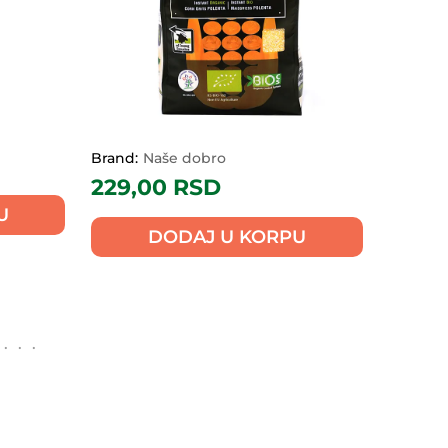
Brand:
Naše dobro
229,00
RSD
U
DODAJ U KORPU
,
Žitarice, proizvodi od žitarica,
pahuljice i musli
Organski speltin
O
gr
integralni griz 500gr
Brand:
Naše dobro