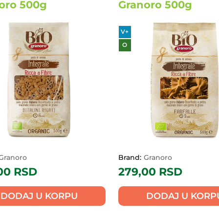
oro 500g
Granoro 500g
V+
O
Granoro
Brand:
Granoro
00
RSD
279,00
RSD
DODAJ U KORPU
DODAJ U KORP