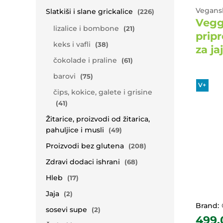
Vegansk
Slatkiši i slane grickalice
(226)
Vegg
lizalice i bombone
(21)
prip
keks i vafli
(38)
za ja
čokolade i praline
(61)
barovi
(75)
V+
čips, kokice, galete i grisine
(41)
Žitarice, proizvodi od žitarica,
pahuljice i musli
(49)
Proizvodi bez glutena
(208)
Zdravi dodaci ishrani
(68)
Hleb
(17)
Jaja
(2)
Brand:
sosevi supe
(2)
499