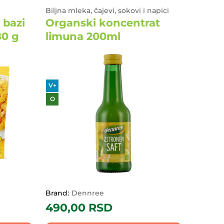
Biljna mleka, čajevi, sokovi i napici
 bazi
Organski koncentrat
80 g
limuna 200ml
V+
O
Brand:
Dennree
490,00
RSD