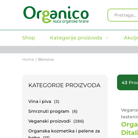
All
Shop
Kategorije proizvoda
Akcij
Home
/
Bionova
43
Pro
KATEGORIJE PROIZVODA
Vina i piva
(3)
Vegansk
Smrznuti program
(6)
testeni
Veganski proizvodi
(286)
Orga
Organska kozmetika i pelene za
Dital
bebe
(17)