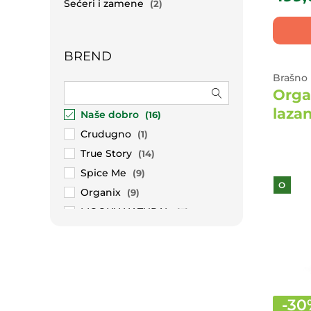
Šećeri i zamene
(2)
BREND
Brašno 
Orga
laza
Naše dobro
(16)
Crudugno
(1)
True Story
(14)
Spice Me
(9)
O
Organix
(9)
MOONY NATURAL
(5)
Naughty Nuts
(12)
Deus
(5)
Nutrino Lab
(11)
PG Stevica Kračunjel
(1)
-
30
Cultured Foods
(2)