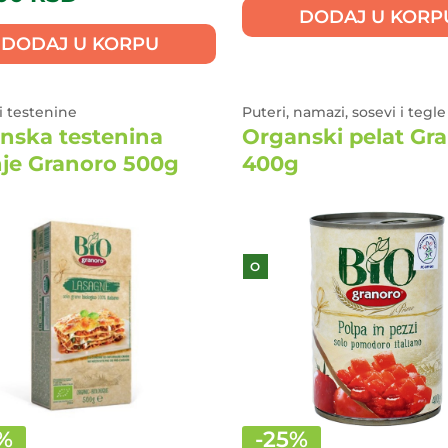
DODAJ U KORP
DODAJ U KORPU
i testenine
Puteri, namazi, sosevi i tegle
nska testenina
Organski pelat Gr
nje Granoro 500g
400g
O
%
-
25
%