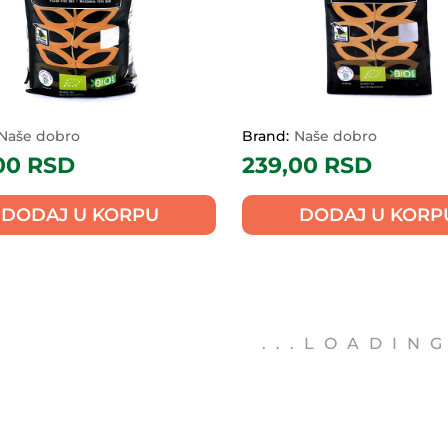
Naše dobro
Brand:
Naše dobro
00
RSD
239,00
RSD
DODAJ U KORPU
DODAJ U KORP
, proizvodi od žitarica,
Žitarice, proizvodi od žitarica
e i musli
pahuljice i musli
nska integralna
Organski pšenicni
O
nta 500g
integralni griz 500
Naše dobro
Brand:
Naše dobro