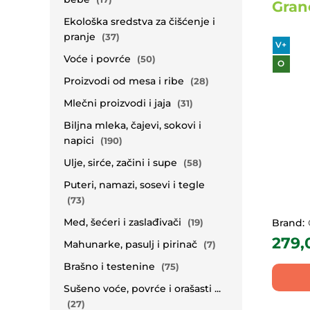
Gran
Ekološka sredstva za čišćenje i
pranje
(37)
V+
Voće i povrće
(50)
O
Proizvodi od mesa i ribe
(28)
Mlečni proizvodi i jaja
(31)
Biljna mleka, čajevi, sokovi i
napici
(190)
Ulje, sirće, začini i supe
(58)
Puteri, namazi, sosevi i tegle
(73)
Med, šećeri i zaslađivači
(19)
Brand:
279,
Mahunarke, pasulj i pirinač
(7)
Brašno i testenine
(75)
Sušeno voće, povrće i orašasti ...
(27)