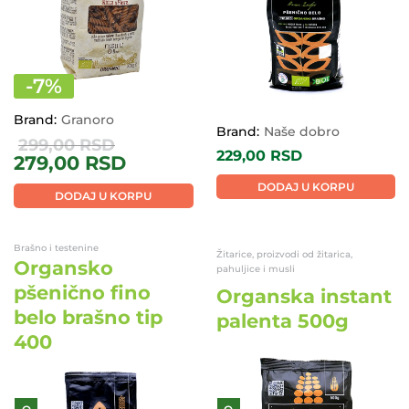
-
7
%
Brand:
Granoro
Brand:
Naše dobro
299,00
RSD
229,00
RSD
279,00
RSD
DODAJ U KORPU
DODAJ U KORPU
Brašno i testenine
Žitarice, proizvodi od žitarica,
Organsko
pahuljice i musli
pšenično fino
Organska instant
belo brašno tip
palenta 500g
400