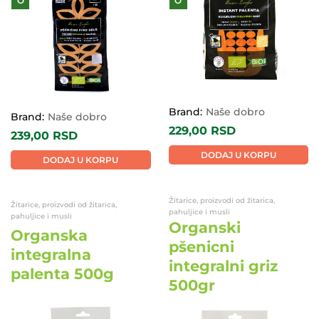
O
O
Brand:
Naše dobro
Brand:
Naše dobro
229,00
RSD
239,00
RSD
DODAJ U KORPU
DODAJ U KORPU
Žitarice, proizvodi od žitarica,
Žitarice, proizvodi od žitarica,
pahuljice i musli
pahuljice i musli
Organski
Organska
pšenicni
integralna
integralni griz
palenta 500g
500gr