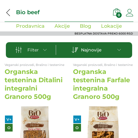
Bio beef
0
Prodavnica
Akcije
Blog
Lokacije
BESPLATNA DOSTAVA PREKO 6000 RSD
Najnovije
Filter
Veganski proizvodi, Brašno i testenine
Veganski proizvodi, Brašno i testenine
Organska
Organska
testenina Ditalini
testenina Farfale
integralni
integralna
Granoro 500g
Granoro 500g
V+
V+
O
O