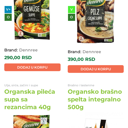
V+
V
O
O
Brand:
Dennree
Brand:
Dennree
290,00
RSD
390,00
RSD
DODAJ U KORPU
DODAJ U KORPU
Ulje, sirće, začini i supe
Brašno i testenine
Organska pileća
Organsko brašno
supa sa
spelta integralno
rezancima 40g
500g