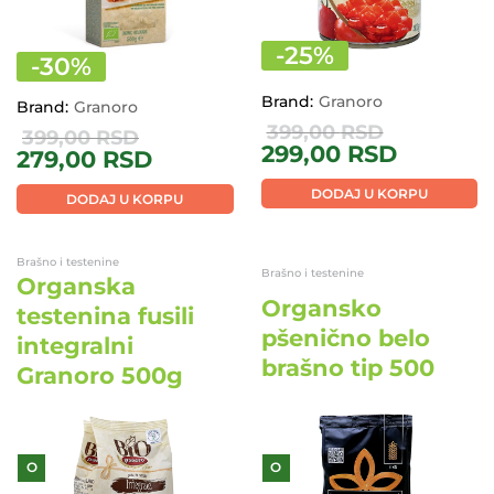
-
25
%
-
30
%
Brand:
Granoro
Brand:
Granoro
399,00
RSD
399,00
RSD
299,00
RSD
279,00
RSD
DODAJ U KORPU
DODAJ U KORPU
Brašno i testenine
Brašno i testenine
Organska
Organsko
testenina fusili
pšenično belo
integralni
brašno tip 500
Granoro 500g
O
O