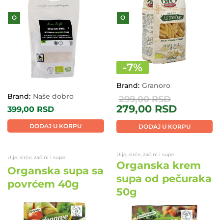
O
O
-
7
%
Brand:
Granoro
Brand:
Naše dobro
299,00
RSD
279,00
RSD
399,00
RSD
DODAJ U KORPU
DODAJ U KORPU
Ulje, sirće, začini i supe
Ulje, sirće, začini i supe
Organska krem
Organska supa sa
supa od pečuraka
povrćem 40g
50g