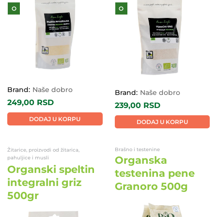
O
O
Brand:
Naše dobro
Brand:
Naše dobro
249,00
RSD
239,00
RSD
DODAJ U KORPU
DODAJ U KORPU
Brašno i testenine
Žitarice, proizvodi od žitarica,
Organska
pahuljice i musli
Organski speltin
testenina pene
integralni griz
Granoro 500g
500gr