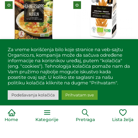
O
O
Za vreme korišćenja bilo koje stranice na veb-sajtu
Brand:
Dennree
Brand:
Naše dobro
Organico.rs, kompanija može da sačuva određene
290,00
RSD
279,00
RSD
informacije na korisnikov uređaj, putem "kolačića"
(eng. "cookies"). Tehnologija kolačića pomaže nam da
DODAJ U KORPU
DODAJ U KORPU
Vam pružimo najbolje moguće iskustvo kada
posetite ovaj sajt. U koliko ste saglasni za našu
politiku kolačića kliknite na dugme "Prihvatam".
Brašno i testenine
Brašno i testenine
Organsko brašno
Organsko brašno
Podešavanja kolačića
Prihvatam sve
pšenično
kukuruzno fino
integralno 1kg
belo 500g
Home
Kategorije
Pretraga
Lista želja
O
O