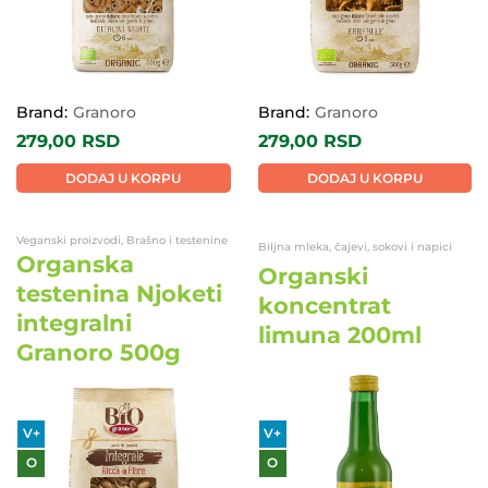
Brand:
Granoro
Brand:
Granoro
279,00
RSD
279,00
RSD
DODAJ U KORPU
DODAJ U KORPU
Veganski proizvodi, Brašno i testenine
Biljna mleka, čajevi, sokovi i napici
Organska
Organski
testenina Njoketi
koncentrat
integralni
limuna 200ml
Granoro 500g
V+
V+
O
O