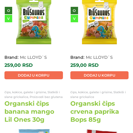
O
O
V
V
Brand:
Mc LLOYD`S
Brand:
Mc LLOYD`S
259,00
RSD
259,00
RSD
DODAJ U KORPU
DODAJ U KORPU
čips, kokice, galete i grisine, Slatkiši i
čips, kokice, galete i grisine, Slatkiši i
slane grickalice, Proizvodi bez glutena
slane grickalice
Organski čips
Organski čips
banana mango
crvena paprika
Lil Ones 30g
Bops 85g