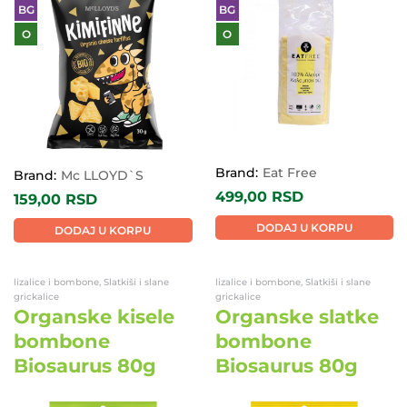
BG
BG
O
O
Brand:
Eat Free
Brand:
Mc LLOYD`S
499,00
RSD
159,00
RSD
DODAJ U KORPU
DODAJ U KORPU
lizalice i bombone, Slatkiši i slane
lizalice i bombone, Slatkiši i slane
grickalice
grickalice
Organske kisele
Organske slatke
bombone
bombone
Biosaurus 80g
Biosaurus 80g