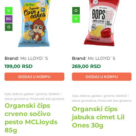
V
O
BG
V
O
Brand:
Mc LLOYD`S
Brand:
Mc LLOYD`S
199,00
RSD
269,00
RSD
DODAJ U KORPU
DODAJ U KORPU
čips, kokice, galete i grisine, Slatkiši i
čips, kokice, galete i grisine, Slatkiši i
slane grickalice, Proizvodi bez glutena
slane grickalice, Proizvodi bez glutena
Organski čips
Organski čips
crveno sočivo
jabuka cimet Lil
pesto MCLloyds
Ones 30g
85g