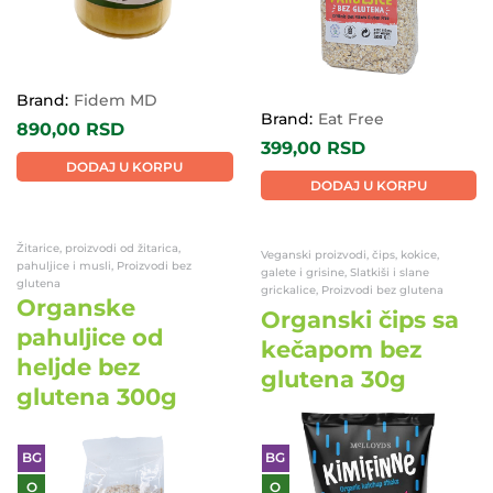
Brand:
Fidem MD
Brand:
Eat Free
890,00
RSD
399,00
RSD
DODAJ U KORPU
DODAJ U KORPU
Žitarice, proizvodi od žitarica,
Veganski proizvodi, čips, kokice,
pahuljice i musli, Proizvodi bez
galete i grisine, Slatkiši i slane
glutena
grickalice, Proizvodi bez glutena
Organske
Organski čips sa
pahuljice od
kečapom bez
heljde bez
glutena 30g
glutena 300g
BG
BG
O
O