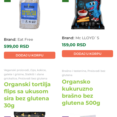
Brand:
Mc LLOYD`S
Brand:
Eat Free
159,00
RSD
599,00
RSD
DODAJ U KORPU
DODAJ U KORPU
Veganski proizvodi, čips, kokice,
Brašno i testenine, Proizvodi bez
galete i grisine, Slatkiši i slane
glutena
grickalice, Proizvodi bez glutena
Organsko
Organski tortilja
kukuruzno
flips sa ukusom
brašno bez
sira bez glutena
glutena 500g
30g