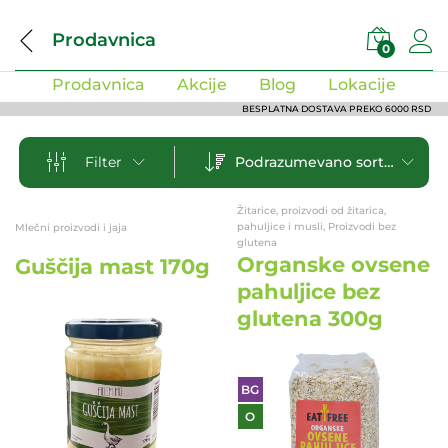
Prodavnica
0
Prodavnica
Akcije
Blog
Lokacije
BESPLATNA DOSTAVA PREKO 6000 RSD
Podrazumevano sortiranje
Filter
Žitarice, proizvodi od žitarica,
pahuljice i musli, Proizvodi bez
Mlečni proizvodi i jaja
glutena
Organske ovsene
Guščija mast 170g
pahuljice bez
glutena 300g
BG
O