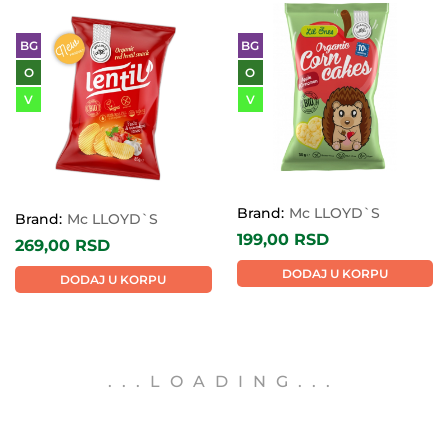
BG
BG
O
O
V
V
Brand:
Mc LLOYD`S
Brand:
Mc LLOYD`S
199,00
RSD
269,00
RSD
DODAJ U KORPU
DODAJ U KORPU
čips, kokice, galete i grisine, Slatkiši i
čips, kokice, galete i grisine, Slatkiši i
slane grickalice, Proizvodi bez glutena
slane grickalice, Proizvodi bez glutena
Organski čips
Organski čips
leblebija humus
Mateo MCLloyds
MCLloyds 85g
30g
BG
BG