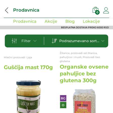
Prodavnica
0
Prodavnica
Akcije
Blog
Lokacije
BESPLATNA DOSTAVA PREKO 6000 RSD
Podrazumevano sortiranje
Filter
Žitarice, proizvodi od žitarica,
pahuljice i musli, Proizvodi bez
Mlečni proizvodi i jaja
glutena
Organske ovsene
Guščija mast 170g
pahuljice bez
glutena 300g
BG
O