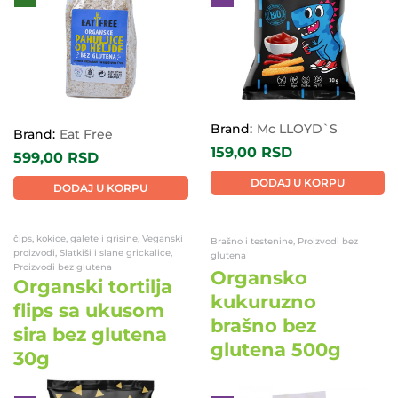
Brand:
Mc LLOYD`S
Brand:
Eat Free
159,00
RSD
599,00
RSD
DODAJ U KORPU
DODAJ U KORPU
čips, kokice, galete i grisine, Veganski
Brašno i testenine, Proizvodi bez
proizvodi, Slatkiši i slane grickalice,
glutena
Proizvodi bez glutena
Organsko
Organski tortilja
kukuruzno
flips sa ukusom
brašno bez
sira bez glutena
glutena 500g
30g