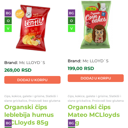
BG
BG
O
O
V
V
Brand:
Mc LLOYD`S
Brand:
Mc LLOYD`S
199,00
RSD
269,00
RSD
DODAJ U KORPU
DODAJ U KORPU
čips, kokice, galete i grisine, Slatkiši i
čips, kokice, galete i grisine, Slatkiši i
slane grickalice, Proizvodi bez glutena
slane grickalice, Proizvodi bez glutena
Organski čips
Organski čips
leblebija humus
Mateo MCLloyds
MCLloyds 85g
30g
BG
BG