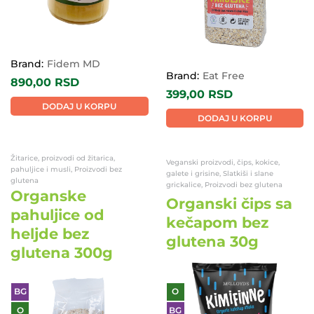
Brand:
Fidem MD
Brand:
Eat Free
890,00
RSD
399,00
RSD
DODAJ U KORPU
DODAJ U KORPU
Žitarice, proizvodi od žitarica,
Veganski proizvodi, čips, kokice,
pahuljice i musli, Proizvodi bez
galete i grisine, Slatkiši i slane
glutena
grickalice, Proizvodi bez glutena
Organske
Organski čips sa
pahuljice od
kečapom bez
heljde bez
glutena 30g
glutena 300g
BG
O
O
BG