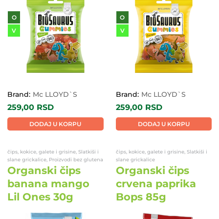
O
O
V
V
Brand:
Mc LLOYD`S
Brand:
Mc LLOYD`S
259,00
RSD
259,00
RSD
DODAJ U KORPU
DODAJ U KORPU
čips, kokice, galete i grisine, Slatkiši i
čips, kokice, galete i grisine, Slatkiši i
slane grickalice, Proizvodi bez glutena
slane grickalice
Organski čips
Organski čips
banana mango
crvena paprika
Lil Ones 30g
Bops 85g