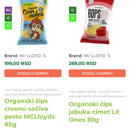
BG
O
O
V
V
Brand:
Mc LLOYD`S
Brand:
Mc LLOYD`S
199,00
RSD
269,00
RSD
DODAJ U KORPU
DODAJ U KORPU
čips, kokice, galete i grisine, Slatkiši i
čips, kokice, galete i grisine, Slatkiši i
slane grickalice, Proizvodi bez glutena
slane grickalice, Proizvodi bez glutena
Organski čips
Organski čips
crveno sočivo
jabuka cimet Lil
pesto MCLloyds
Ones 30g
85g