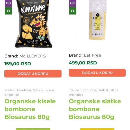
BG
BG
O
O
Brand:
Eat Free
Brand:
Mc LLOYD`S
499,00
RSD
159,00
RSD
DODAJ U KORPU
DODAJ U KORPU
lizalice i bombone, Slatkiši i slane
lizalice i bombone, Slatkiši i slane
grickalice
grickalice
Organske kisele
Organske slatke
bombone
bombone
Biosaurus 80g
Biosaurus 80g