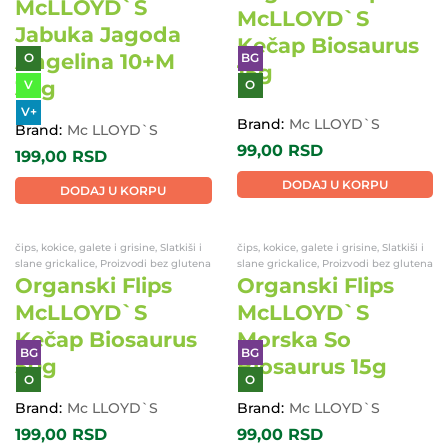
269,00
RSD
Brand:
Mc LLOYD`S
DODAJ U KORPU
269,00
RSD
DODAJ U KORPU
Veganski proizvodi, Slatkiši i slane
grickalice
Organski Flips
čips, kokice, galete i grisine, Slatkiši i
McLLOYD`S
slane grickalice, Proizvodi bez glutena
Jabuka Jagoda
Angelina 10+M
Organski Flips
30g
McLLOYD`S
Kečap Biosaurus
O
BG
15g
V
O
V+