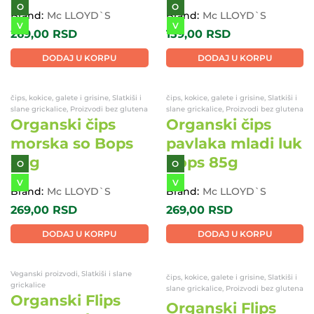
O
O
Brand:
Mc LLOYD`S
Brand:
Mc LLOYD`S
V
V
269,00
RSD
159,00
RSD
DODAJ U KORPU
DODAJ U KORPU
čips, kokice, galete i grisine, Slatkiši i
slane grickalice, Proizvodi bez glutena
Organski čips
čips, kokice, galete i grisine, Slatkiši i
slane grickalice, Proizvodi bez glutena
morska so Bops
85g
Organski čips
pavlaka mladi luk
Bops 85g
O
O
V
V
Brand:
Mc LLOYD`S