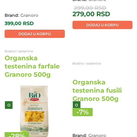
-
7
%
Brand:
Granoro
Brand:
Granoro
299,00
RSD
399,00
RSD
279,00
RSD
DODAJ U KORPU
DODAJ U KORPU
Brašno i testenine
Brašno i testenine
Organska
Organska
testenina farfale
testenina fusili
Granoro 500g
Granoro 500g
O
O