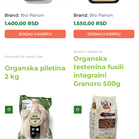
Brand:
Bio Panon
Brand:
Bio Panon
1.400,00
RSD
1.550,00
RSD
DODAJ U KORPU
DODAJ U KORPU
Brašno i testenine
Proizvodi od mesa i ribe
Organska
testenina fusili
Organska piletina
integralni
2 kg
Granoro 500g
O
O