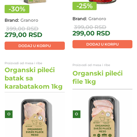
-
25
%
-
30
%
Brand:
Granoro
Brand:
Granoro
399,00
RSD
399,00
RSD
299,00
RSD
279,00
RSD
DODAJ U KORPU
DODAJ U KORPU
Proizvodi od mesa i ribe
Proizvodi od mesa i ribe
Organski pileći
Organski pileći
batak sa
file 1kg
karabatakom 1kg
O
O