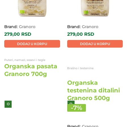
Brand:
Granoro
Brand:
Granoro
279,00
RSD
279,00
RSD
DODAJ U KORPU
DODAJ U KORPU
Brašno i testenine
Puteri, namazi, sosevi i tegle
Organska
Organska pasata
testenina ditalini
Granoro 700g
Granoro 500g
O
O