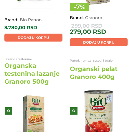
-
7
%
Brand:
Granoro
Brand:
Bio Panon
299,00
RSD
3.780,00
RSD
279,00
RSD
DODAJ U KORPU
DODAJ U KORPU
Brašno i testenine
Puteri, namazi, sosevi i tegle
Organska
Organski pelat
testenina lazanje
Granoro 400g
Granoro 500g
O
O