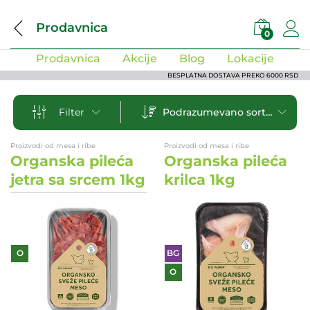
Prodavnica
0
Prodavnica
Akcije
Blog
Lokacije
BESPLATNA DOSTAVA PREKO 6000 RSD
Podrazumevano sortiranje
Filter
Proizvodi od mesa i ribe
Proizvodi od mesa i ribe
Organska pileća
Organska pileća
jetra sa srcem 1kg
krilca 1kg
O
BG
O