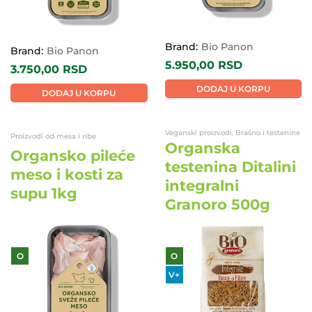
Brand:
Bio Panon
Brand:
Bio Panon
5.950,00
RSD
3.750,00
RSD
DODAJ U KORPU
DODAJ U KORPU
Veganski proizvodi, Brašno i testenine
Proizvodi od mesa i ribe
Organska
Organsko pileće
testenina Ditalini
meso i kosti za
integralni
supu 1kg
Granoro 500g
O
O
V+