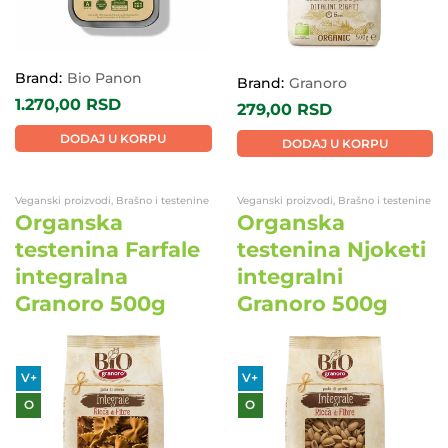
Brand:
Bio Panon
Brand:
Granoro
1.270,00
RSD
279,00
RSD
DODAJ U KORPU
DODAJ U KORPU
Veganski proizvodi, Brašno i testenine
Veganski proizvodi, Brašno i testenine
Organska
Organska
testenina Farfale
testenina Njoketi
integralna
integralni
Granoro 500g
Granoro 500g
V+
V+
O
O