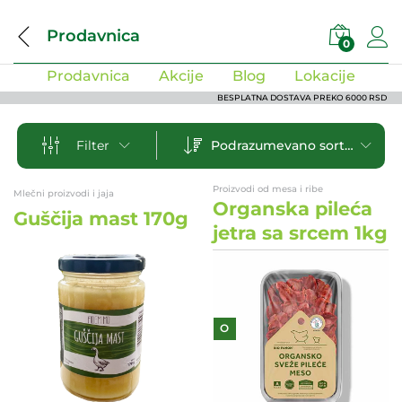
Prodavnica
0
Prodavnica
Akcije
Blog
Lokacije
BESPLATNA DOSTAVA PREKO 6000 RSD
Podrazumevano sortiranje
Filter
Proizvodi od mesa i ribe
Mlečni proizvodi i jaja
Organska pileća
Guščija mast 170g
jetra sa srcem 1kg
O