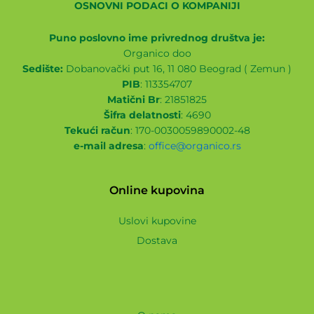
OSNOVNI PODACI O KOMPANIJI
Puno poslovno ime privrednog društva je:
Organico doo
Sedište:
Dobanovački put 16, 11 080 Beograd ( Zemun )
PIB
: 113354707
Matični Br
: 21851825
Šifra delatnosti
: 4690
Tekući račun
: 170-0030059890002-48
e-mail adresa
:
office@organico.rs
Online kupovina
Uslovi kupovine
Dostava