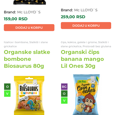
Brand:
Mc LLOYD`S
Brand:
Mc LLOYD`S
259,00
RSD
159,00
RSD
DODAJ U KORPU
DODAJ U KORPU
lizalice i bombone, Slatkiši i slane
čips, kokice, galete i grisine, Slatkiši i
grickalice
slane grickalice, Proizvodi bez glutena
Organske slatke
Organski čips
bombone
banana mango
Biosaurus 80g
Lil Ones 30g
O
BG
V
O
V