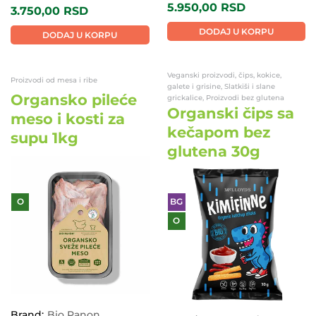
5.950,00
RSD
3.750,00
RSD
DODAJ U KORPU
DODAJ U KORPU
Veganski proizvodi, čips, kokice,
Proizvodi od mesa i ribe
galete i grisine, Slatkiši i slane
Organsko pileće
grickalice, Proizvodi bez glutena
Organski čips sa
meso i kosti za
kečapom bez
supu 1kg
glutena 30g
O
BG
O
Brand:
Bio Panon