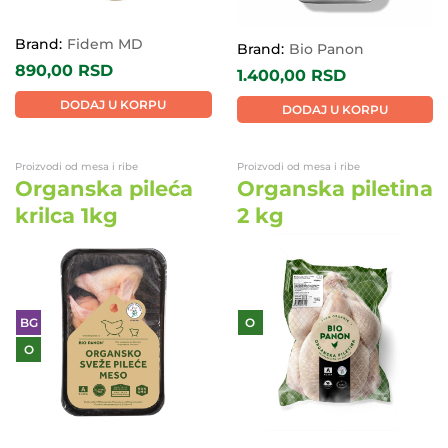
Brand:
Fidem MD
Brand:
Bio Panon
890,00
RSD
1.400,00
RSD
DODAJ U KORPU
DODAJ U KORPU
Proizvodi od mesa i ribe
Proizvodi od mesa i ribe
Organska pileća
Organska piletina
krilca 1kg
2 kg
BG
O
O