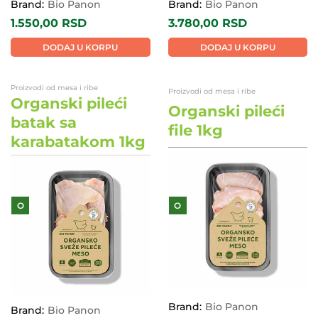
Brand:
Bio Panon
Brand:
Bio Panon
1.550,00
RSD
3.780,00
RSD
DODAJ U KORPU
DODAJ U KORPU
Proizvodi od mesa i ribe
Proizvodi od mesa i ribe
Organski pileći
Organski pileći
batak sa
file 1kg
karabatakom 1kg
O
O
Brand:
Bio Panon
Brand:
Bio Panon