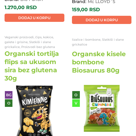
Brand:
Mc LLOYD`S
1.270,00
RSD
159,00
RSD
DODAJ U KORPU
DODAJ U KORPU
Veganski proizvodi, čips, kokice,
lizalice i bombone, Slatkiši i slane
galete i grisine, Slatkiši i slane
grickalice
grickalice, Proizvodi bez glutena
Organski tortilja
Organske kisele
flips sa ukusom
bombone
sira bez glutena
Biosaurus 80g
30g
BG
O
O
V