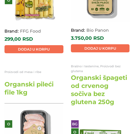
O
Brand:
Bio Panon
Brand:
FFG Food
3.750,00
RSD
299,00
RSD
DODAJ U KORPU
DODAJ U KORPU
Brašno i testenine, Proizvodi bez
glutena
Proizvodi od mesa i ribe
Organski špageti
Organski pileći
od crvenog
file 1kg
sočiva bez
glutena 250g
O
BG
O