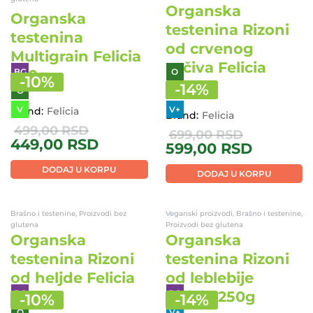
O
BG
O
V
-
13
%
Brand:
Felicia
Brand:
Bio Panon
799,00
RSD
1.270,00
RSD
699,00
RSD
DODAJ U KORPU
DODAJ U KORPU
Veganski proizvodi, Brašno i testenine,
Brašno i testenine, Proizvodi bez
Proizvodi bez glutena
glutena
Organska
Organska
testenina Rizoni
testenina