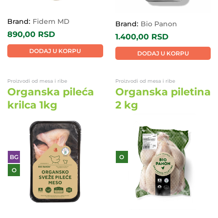
Brand:
Fidem MD
Brand:
Bio Panon
890,00
RSD
1.400,00
RSD
DODAJ U KORPU
DODAJ U KORPU
Proizvodi od mesa i ribe
Proizvodi od mesa i ribe
Organska pileća
Organska piletina
krilca 1kg
2 kg
BG
O
O