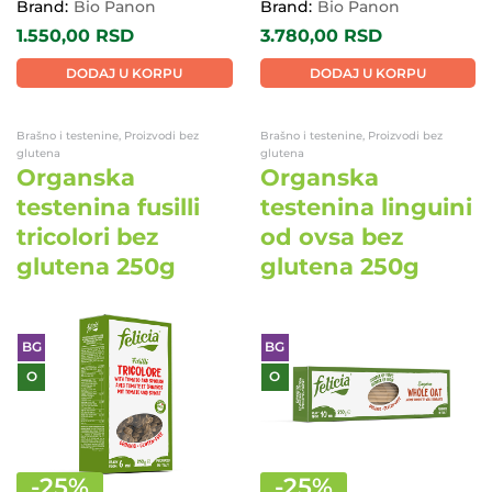
Brand:
Bio Panon
Brand:
Bio Panon
1.550,00
RSD
3.780,00
RSD
DODAJ U KORPU
DODAJ U KORPU
Brašno i testenine, Proizvodi bez
Brašno i testenine, Proizvodi bez
glutena
glutena
Organska
Organska
testenina fusilli
testenina linguini
tricolori bez
od ovsa bez
glutena 250g
glutena 250g
BG
BG
O
O
-
25
%
-
25
%