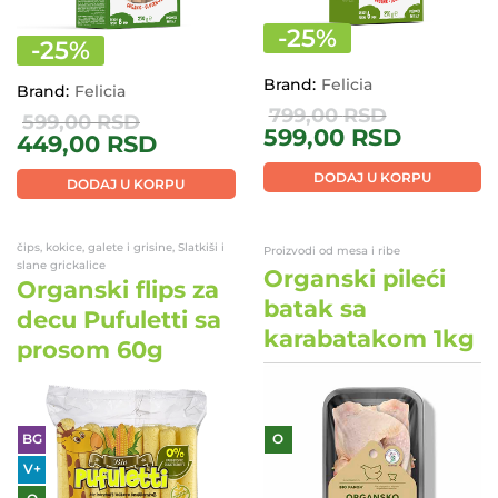
-
25
%
-
25
%
Brand:
Felicia
Brand:
Felicia
799,00
RSD
599,00
RSD
599,00
RSD
449,00
RSD
DODAJ U KORPU
DODAJ U KORPU
čips, kokice, galete i grisine, Slatkiši i
Proizvodi od mesa i ribe
slane grickalice
Organski pileći
Organski flips za
batak sa
decu Pufuletti sa
karabatakom 1kg
prosom 60g
BG
O
V+