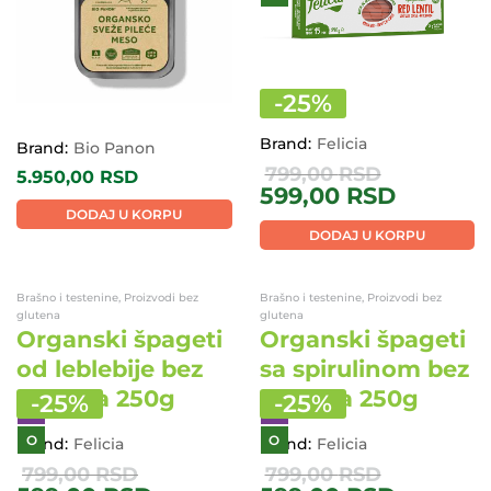
-
25
%
Brand:
Felicia
Brand:
Bio Panon
799,00
RSD
5.950,00
RSD
599,00
RSD
DODAJ U KORPU
DODAJ U KORPU
Brašno i testenine, Proizvodi bez
Brašno i testenine, Proizvodi bez
glutena
glutena
Organski špageti
Organski špageti
od leblebije bez
sa spirulinom bez
glutena 250g
glutena 250g