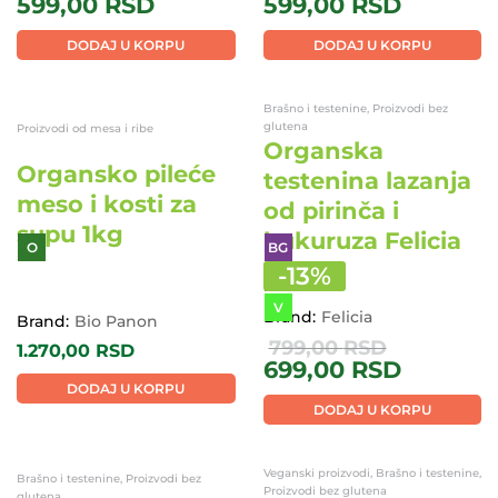
BG
BG
O
O
-
25
%
-
25
%
Brand:
Felicia
Brand:
Felicia
799,00
RSD
799,00
RSD
599,00
RSD
599,00
RSD
DODAJ U KORPU
DODAJ U KORPU
Brašno i testenine, Proizvodi bez
glutena
Proizvodi od mesa i ribe
Organska
Organsko pileće
testenina lazanja
meso i kosti za
od pirinča i
supu 1kg
kukuruza Felicia
250g