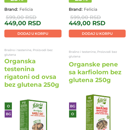
Brand:
Felicia
Brand:
Felicia
599,00
RSD
599,00
RSD
449,00
RSD
449,00
RSD
DODAJ U KORPU
DODAJ U KORPU
Brašno i testenine, Proizvodi bez
Brašno i testenine, Proizvodi bez
glutena
glutena
Organska
Organske pene
testenina
sa karfiolom bez
rigatoni od ovsa
glutena 250g
bez glutena 250g
O
BG
BG
O