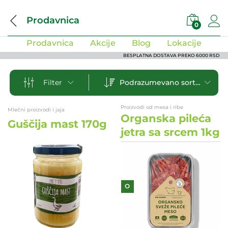
Prodavnica
0
Prodavnica
Akcije
Blog
Lokacije
BESPLATNA DOSTAVA PREKO 6000 RSD
Podrazumevano sortiranje
Filter
Proizvodi od mesa i ribe
Mlečni proizvodi i jaja
Organska pileća
Guščija mast 170g
jetra sa srcem 1kg
O