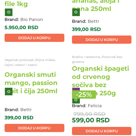
BG
O
O
Brand:
Bio Panon
Brand:
Bettr
3.750,00
RSD
299,00
RSD
DODAJ U KORPU
DODAJ U KORPU
Biljna mleka, čajevi, sokovi i napici
Proizvodi od mesa i ribe
Organski smuti
Organski pileći
ananas, aloja i
file 1kg
nana 250ml