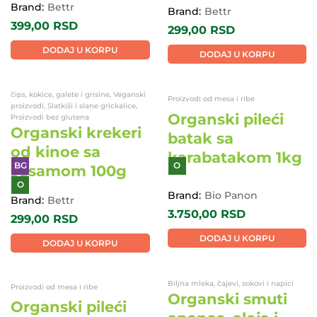
O
BG
O
Brand:
Bettr
Brand:
Bettr
399,00
RSD
299,00
RSD
DODAJ U KORPU
DODAJ U KORPU
čips, kokice, galete i grisine, Veganski
Proizvodi od mesa i ribe
proizvodi, Slatkiši i slane grickalice,
Organski pileći
Proizvodi bez glutena
Organski krekeri
batak sa
od kinoe sa
karabatakom 1kg
susamom 100g