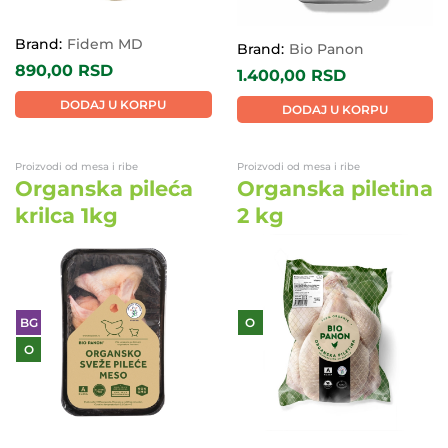
Brand:
Fidem MD
Brand:
Bio Panon
890,00
RSD
1.400,00
RSD
DODAJ U KORPU
DODAJ U KORPU
Proizvodi od mesa i ribe
Proizvodi od mesa i ribe
Organska pileća
Organska piletina
krilca 1kg
2 kg
BG
O
O