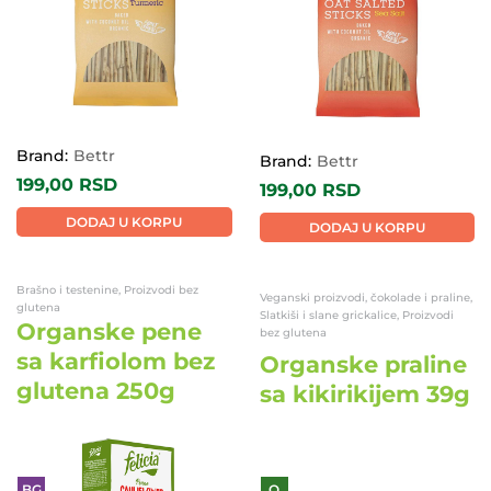
Brand:
Bettr
Brand:
Bettr
199,00
RSD
199,00
RSD
DODAJ U KORPU
DODAJ U KORPU
Brašno i testenine, Proizvodi bez
Veganski proizvodi, čokolade i praline,
glutena
Slatkiši i slane grickalice, Proizvodi
Organske pene
bez glutena
sa karfiolom bez
Organske praline
glutena 250g
sa kikirikijem 39g
BG
O