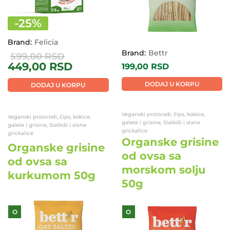
-
25
%
Brand:
Felicia
Brand:
Bettr
599,00
RSD
449,00
RSD
199,00
RSD
DODAJ U KORPU
DODAJ U KORPU
Veganski proizvodi, čips, kokice,
Veganski proizvodi, čips, kokice,
galete i grisine, Slatkiši i slane
galete i grisine, Slatkiši i slane
grickalice
grickalice
Organske grisine
Organske grisine
od ovsa sa
od ovsa sa
morskom solju
kurkumom 50g
50g
O
O