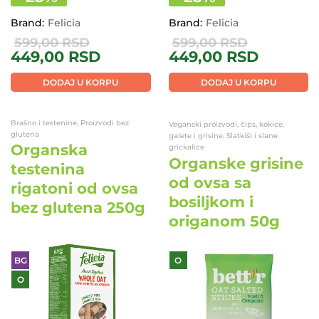
Brand:
Felicia
Brand:
Felicia
599,00
RSD
599,00
RSD
449,00
RSD
449,00
RSD
DODAJ U KORPU
DODAJ U KORPU
Brašno i testenine, Proizvodi bez
Veganski proizvodi, čips, kokice,
glutena
galete i grisine, Slatkiši i slane
Organska
grickalice
Organske grisine
testenina
od ovsa sa
rigatoni od ovsa
bosiljkom i
bez glutena 250g
origanom 50g
BG
O
O