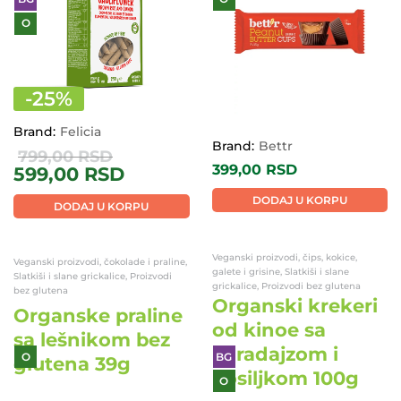
O
-
25
%
Brand:
Felicia
Brand:
Bettr
799,00
RSD
399,00
RSD
599,00
RSD
DODAJ U KORPU
DODAJ U KORPU
Veganski proizvodi, čips, kokice,
Veganski proizvodi, čokolade i praline,
galete i grisine, Slatkiši i slane
Slatkiši i slane grickalice, Proizvodi
grickalice, Proizvodi bez glutena
bez glutena
Organski krekeri
Organske praline
od kinoe sa
sa lešnikom bez
paradajzom i
glutena 39g
bosiljkom 100g