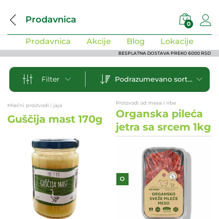
Prodavnica
0
Prodavnica
Akcije
Blog
Lokacije
BESPLATNA DOSTAVA PREKO 6000 RSD
Podrazumevano sortiranje
Filter
Proizvodi od mesa i ribe
Mlečni proizvodi i jaja
Organska pileća
Guščija mast 170g
jetra sa srcem 1kg
O