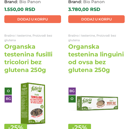
Brand:
Bio Panon
Brand:
Bio Panon
1.550,00
RSD
3.780,00
RSD
DODAJ U KORPU
DODAJ U KORPU
Brašno i testenine, Proizvodi bez
Brašno i testenine, Proizvodi bez
glutena
glutena
Organska
Organska
testenina fusilli
testenina linguini
tricolori bez
od ovsa bez
glutena 250g
glutena 250g
O
BG
BG
O
-
25
%
-
25
%