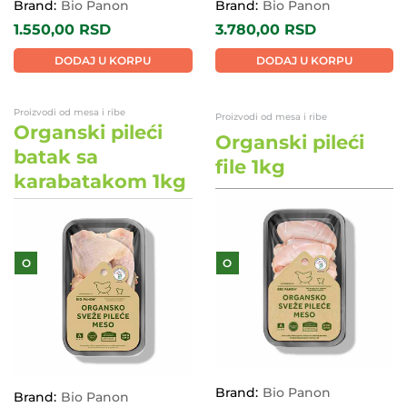
Brand:
Bio Panon
Brand:
Bio Panon
1.550,00
RSD
3.780,00
RSD
DODAJ U KORPU
DODAJ U KORPU
Proizvodi od mesa i ribe
Proizvodi od mesa i ribe
Organski pileći
Organski pileći
batak sa
file 1kg
karabatakom 1kg
O
O
Brand:
Bio Panon
Brand:
Bio Panon