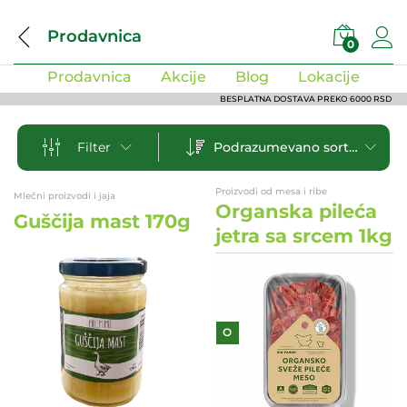
Prodavnica
0
Prodavnica
Akcije
Blog
Lokacije
BESPLATNA DOSTAVA PREKO 6000 RSD
Podrazumevano sortiranje
Filter
Proizvodi od mesa i ribe
Mlečni proizvodi i jaja
Organska pileća
Guščija mast 170g
jetra sa srcem 1kg
O