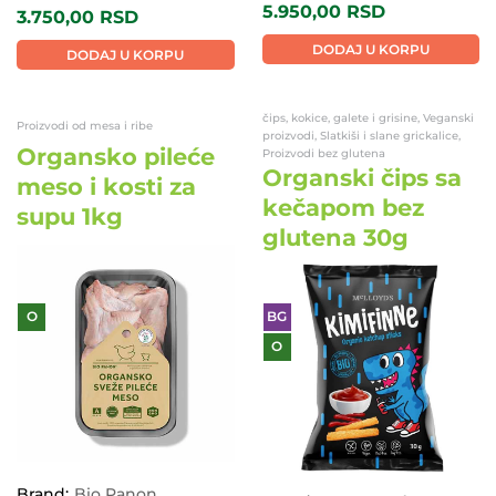
5.950,00
RSD
3.750,00
RSD
DODAJ U KORPU
DODAJ U KORPU
čips, kokice, galete i grisine, Veganski
Proizvodi od mesa i ribe
proizvodi, Slatkiši i slane grickalice,
Organsko pileće
Proizvodi bez glutena
Organski čips sa
meso i kosti za
kečapom bez
supu 1kg
glutena 30g
O
BG
O
Brand:
Bio Panon