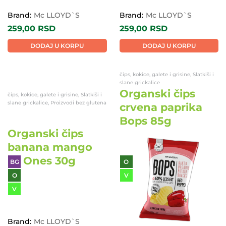
Brand:
Mc LLOYD`S
Brand:
Mc LLOYD`S
259,00
RSD
259,00
RSD
DODAJ U KORPU
DODAJ U KORPU
čips, kokice, galete i grisine, Slatkiši i
čips, kokice, galete i grisine, Slatkiši i
slane grickalice, Proizvodi bez glutena
slane grickalice
Organski čips
Organski čips
banana mango
crvena paprika
Lil Ones 30g
Bops 85g
BG
O
O
V
V