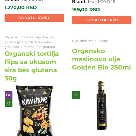
Brand:
Mc LLOYD`S
1.270,00
RSD
159,00
RSD
DODAJ U KORPU
DODAJ U KORPU
Veganski proizvodi, čips, kokice,
Ulje, sirće, začini i supe
galete i grisine, Slatkiši i slane
grickalice, Proizvodi bez glutena
Organsko
Organski tortilja
maslinovo ulje
flips sa ukusom
Golden Bio 250ml
sira bez glutena
30g
BG
O
O