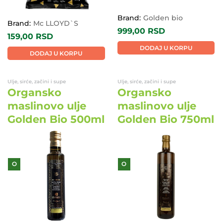
Brand:
Golden bio
Brand:
Mc LLOYD`S
999,00
RSD
159,00
RSD
DODAJ U KORPU
DODAJ U KORPU
Ulje, sirće, začini i supe
Ulje, sirće, začini i supe
Organsko
Organsko
maslinovo ulje
maslinovo ulje
Golden Bio 500ml
Golden Bio 750ml
O
O