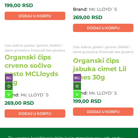
Brand:
Mc LLOYD`S
Brand:
Mc LLOYD`S
199,00
RSD
269,00
RSD
DODAJ U KORPU
DODAJ U KORPU
čips, kokice, galete i grisine, Slatkiši i
čips, kokice, galete i grisine, Slatkiši i
slane grickalice, Proizvodi bez glutena
slane grickalice, Proizvodi bez glutena
Organski čips
Organski čips
crveno sočivo
jabuka cimet Lil
pesto MCLloyds
Ones 30g
85g
BG
BG
O
O
V
V