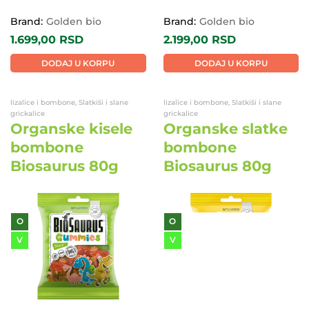
Brand:
Golden bio
Brand:
Golden bio
1.699,00
RSD
2.199,00
RSD
DODAJ U KORPU
DODAJ U KORPU
lizalice i bombone, Slatkiši i slane
lizalice i bombone, Slatkiši i slane
grickalice
grickalice
Organske kisele
Organske slatke
bombone
bombone
Biosaurus 80g
Biosaurus 80g
O
O
V
V