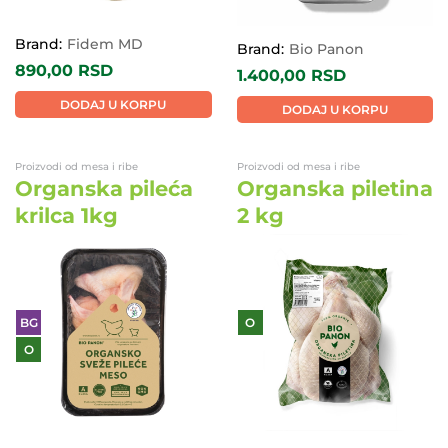
Brand:
Fidem MD
Brand:
Bio Panon
890,00
RSD
1.400,00
RSD
DODAJ U KORPU
DODAJ U KORPU
Proizvodi od mesa i ribe
Proizvodi od mesa i ribe
Organska pileća
Organska piletina
krilca 1kg
2 kg
BG
O
O