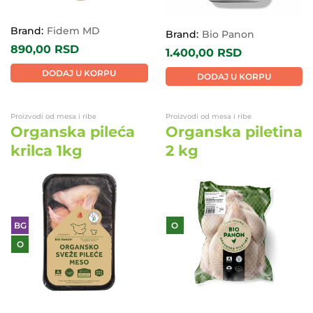
Brand:
Fidem MD
Brand:
Bio Panon
890,00
RSD
1.400,00
RSD
DODAJ U KORPU
DODAJ U KORPU
Proizvodi od mesa i ribe
Proizvodi od mesa i ribe
Organska pileća
Organska piletina
krilca 1kg
2 kg
BG
O
O