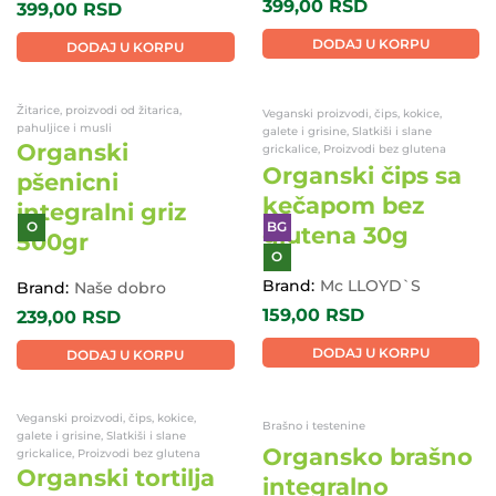
399,00
RSD
399,00
RSD
DODAJ U KORPU
DODAJ U KORPU
Žitarice, proizvodi od žitarica,
Veganski proizvodi, čips, kokice,
pahuljice i musli
galete i grisine, Slatkiši i slane
Organski
grickalice, Proizvodi bez glutena
Organski čips sa
pšenicni
kečapom bez
integralni griz
glutena 30g
500gr
O
BG
O