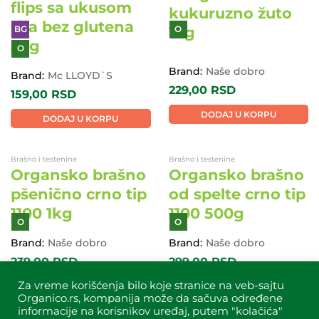
Brand:
Mc LLOYD`S
Brand:
Naše dobro
159,00
RSD
239,00
RSD
DODAJ U KORPU
DODAJ U KORPU
Veganski proizvodi, čips, kokice,
Brašno i testenine
galete i grisine, Slatkiši i slane
Organsko brašno
grickalice, Proizvodi bez glutena
Organski tortilja
integralno
flips sa ukusom
kukuruzno žuto
sira bez glutena
1kg
30g
BG
O
O
Za vreme korišćenja bilo koje stranice na veb-sajtu
Organico.rs, kompanija može da sačuva određene
informacije na korisnikov uređaj, putem "kolačića"