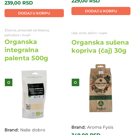
229,00
RSD
239,00
RSD
DODAJ U KORPU
DODAJ U KORPU
Žitarice, proizvodi od žitarica,
Ulje, sirće, začini i supe
pahuljice i musli
Organska
Organska sušena
integralna
kopriva (čaj) 30g
palenta 500g
O
O
Brand:
Aroma Fysis
Brand:
Naše dobro