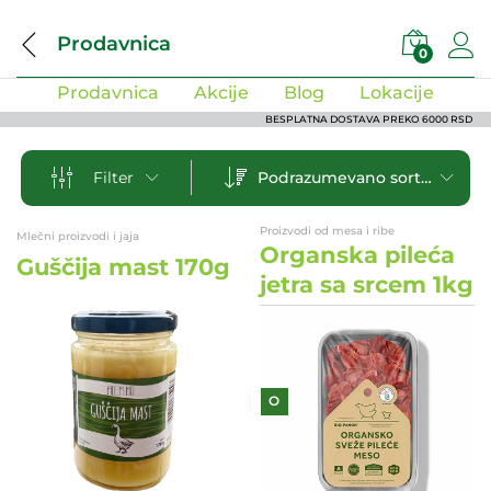
Prodavnica
0
Prodavnica
Akcije
Blog
Lokacije
BESPLATNA DOSTAVA PREKO 6000 RSD
Podrazumevano sortiranje
Filter
Proizvodi od mesa i ribe
Mlečni proizvodi i jaja
Organska pileća
Guščija mast 170g
jetra sa srcem 1kg
O