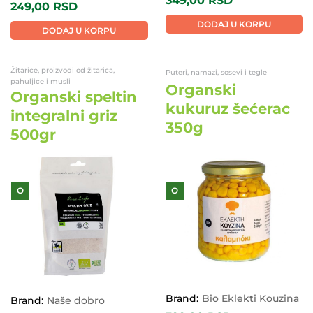
349,00
RSD
249,00
RSD
DODAJ U KORPU
DODAJ U KORPU
Žitarice, proizvodi od žitarica,
Puteri, namazi, sosevi i tegle
pahuljice i musli
Organski
Organski speltin
kukuruz šećerac
integralni griz
350g
500gr
O
O
Brand:
Bio Eklekti Kouzina
Brand:
Naše dobro