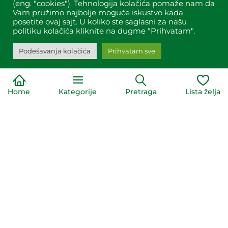
(eng. "cookies"). Tehnologija kolačića pomaže nam da
Vam pružimo najbolje moguće iskustvo kada
posetite ovaj sajt. U koliko ste saglasni za našu
Brand:
Naše dobro
Brand:
Mc LLOYD`S
politiku kolačića kliknite na dugme "Prihvatam".
229,00
RSD
159,00
RSD
Podešavanja kolačića
Prihvatam sve
DODAJ U KORPU
DODAJ U KORPU
Brašno i testenine
Brašno i testenine
Home
Kategorije
Pretraga
Lista želja
Organsko brašno
Organsko brašno
pšenično crno tip
od spelte crno tip
1100 1kg
1100 500g
O
O