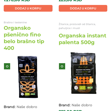
DODAJ U KORPU
DODAJ U KORPU
Brašno i testenine
Žitarice, proizvodi od žitarica,
Organsko
pahuljice i musli
pšenično fino
Organska instant
belo brašno tip
palenta 500g
400
O
O
Brand:
Naše dobro
Brand:
Naše dobro