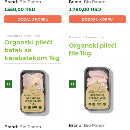
Brand:
Bio Panon
Brand:
Bio Panon
1.550,00
RSD
3.780,00
RSD
DODAJ U KORPU
DODAJ U KORPU
Proizvodi od mesa i ribe
Proizvodi od mesa i ribe
Organski pileći
Organski pileći
batak sa
file 1kg
karabatakom 1kg
O
O
Brand:
Bio Panon
Brand:
Bio Panon