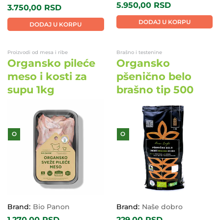
5.950,00
RSD
3.750,00
RSD
DODAJ U KORPU
DODAJ U KORPU
Proizvodi od mesa i ribe
Brašno i testenine
Organsko pileće
Organsko
meso i kosti za
pšenično belo
supu 1kg
brašno tip 500
O
O
Brand:
Bio Panon
Brand:
Naše dobro
1.270,00
RSD
229,00
RSD