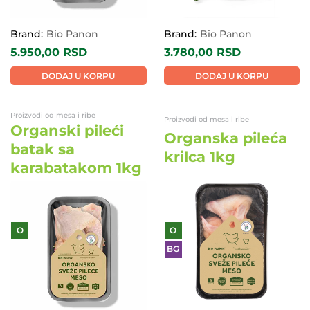
Brand:
Bio Panon
Brand:
Bio Panon
5.950,00
RSD
3.780,00
RSD
DODAJ U KORPU
DODAJ U KORPU
Proizvodi od mesa i ribe
Proizvodi od mesa i ribe
Organski pileći
Organska pileća
batak sa
krilca 1kg
karabatakom 1kg
O
O
BG