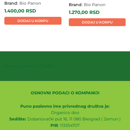
Brand:
Bio Panon
Brand:
Bio Panon
1.400,00
RSD
1.270,00
RSD
DODAJ U KORPU
DODAJ U KORPU
[mc4wp_form id="2489"]
OSNOVNI PODACI O KOMPANIJI
Puno poslovno ime privrednog društva je:
Organico doo
Sedište:
Dobanovački put 16, 11 080 Beograd ( Zemun )
PIB
: 113354707