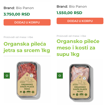
Brand:
Bio Panon
Brand:
Bio Panon
1.550,00
RSD
3.750,00
RSD
DODAJ U KORPU
DODAJ U KORPU
Proizvodi od mesa i ribe
Proizvodi od mesa i ribe
Organsko pileće
Organska pileća
meso i kosti za
jetra sa srcem 1kg
supu 1kg
O
O