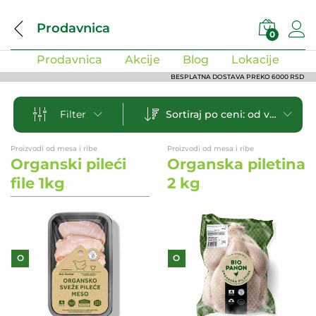
Prodavnica
0
Prodavnica
Akcije
Blog
Lokacije
BESPLATNA DOSTAVA PREKO 6000 RSD
Sortiraj po ceni: od veće ka manjoj
Filter
Proizvodi od mesa i ribe
Proizvodi od mesa i ribe
Organski pileći
Organska piletina
file 1kg
2 kg
O
O