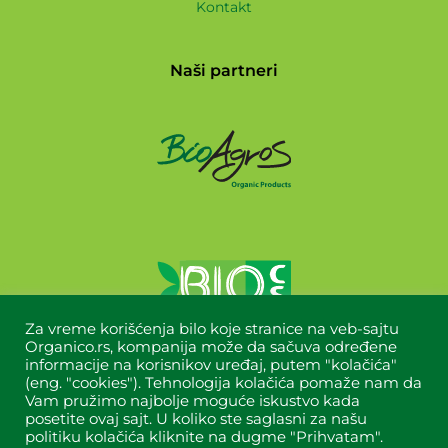
Kontakt
Naši partneri
Za vreme korišćenja bilo koje stranice na veb-sajtu
Organico.rs, kompanija može da sačuva određene
informacije na korisnikov uređaj, putem "kolačića"
(eng. "cookies"). Tehnologija kolačića pomaže nam da
Vam pružimo najbolje moguće iskustvo kada
posetite ovaj sajt. U koliko ste saglasni za našu
politiku kolačića kliknite na dugme "Prihvatam".