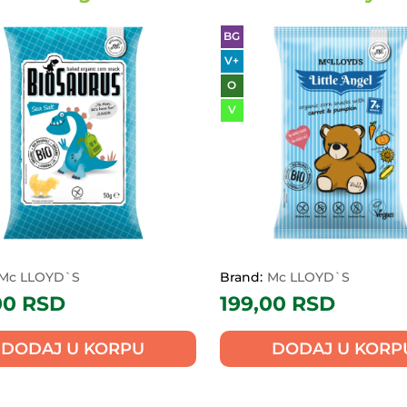
BG
V+
O
V
Mc LLOYD`S
Brand:
Mc LLOYD`S
00
RSD
199,00
RSD
DODAJ U KORPU
DODAJ U KORP