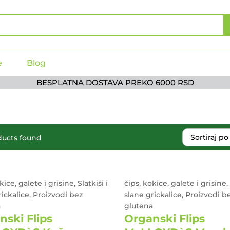
e
Blog
BESPLATNA DOSTAVA PREKO 6000 RSD
Sortiraj p
ducts found
kice, galete i grisine, Slatkiši i
čips, kokice, galete i grisine, 
rickalice, Proizvodi bez
slane grickalice, Proizvodi b
a
glutena
nski Flips
Organski Flips