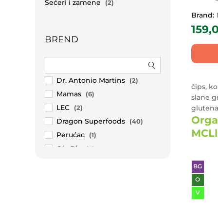
Šećeri i zamene
(2)
Brand:
159,
BREND
Dr. Antonio Martins
(2)
čips, ko
Mamas
(6)
slane g
LEC
gluten
(2)
Orga
Dragon Superfoods
(40)
MCLl
Perućac
(1)
Ola Bio
(7)
Kozanis
(1)
BG
Bettr
(66)
O
Aroma Fysis
(7)
V
Hollinger
(45)
Urban Organica
(2)