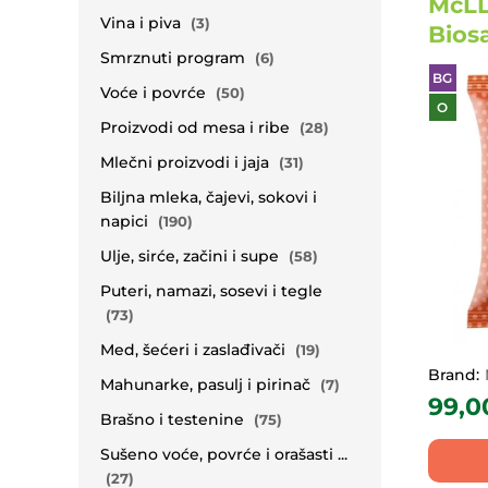
McLL
Vina i piva
(3)
Bios
Smrznuti program
(6)
BG
Voće i povrće
(50)
O
Proizvodi od mesa i ribe
(28)
Mlečni proizvodi i jaja
(31)
Biljna mleka, čajevi, sokovi i
napici
(190)
Ulje, sirće, začini i supe
(58)
Puteri, namazi, sosevi i tegle
(73)
Med, šećeri i zaslađivači
(19)
Brand:
Mahunarke, pasulj i pirinač
(7)
99,
Brašno i testenine
(75)
Sušeno voće, povrće i orašasti ...
(27)