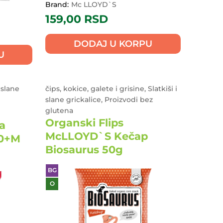
Brand:
Mc LLOYD`S
159,00
RSD
DODAJ U KORPU
U
 slane
čips, kokice, galete i grisine, Slatkiši i
slane grickalice, Proizvodi bez
glutena
Organski Flips
a
McLLOYD`S Kečap
10+M
Biosaurus 50g
BG
O