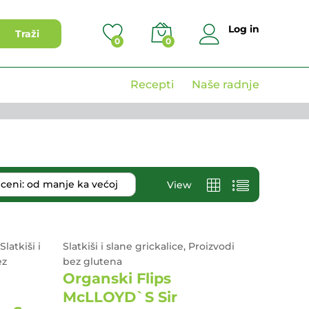
Log in
Traži
0
0
Recepti
Naše radnje
o ceni: od manje ka većoj
View
Slatkiši i
Slatkiši i slane grickalice, Proizvodi
ez
bez glutena
Organski Flips
McLLOYD`S Sir