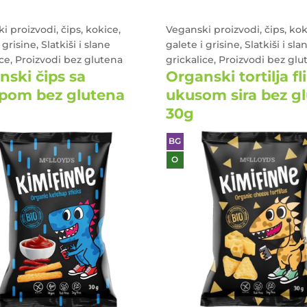
i proizvodi, čips, kokice,
Veganski proizvodi, čips, kok
 grisine, Slatkiši i slane
galete i grisine, Slatkiši i sla
ice, Proizvodi bez glutena
grickalice, Proizvodi bez glu
nski čips sa
Organski tortilja fl
pom bez glutena
ukusom sira bez g
30g
BG
O