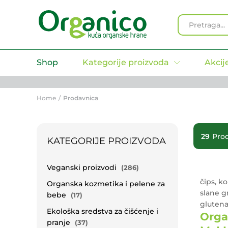
All
Shop
Kategorije proizvoda
Akcij
Home
/
Prodavnica
29
Pro
KATEGORIJE PROIZVODA
Veganski proizvodi
(286)
čips, ko
Organska kozmetika i pelene za
slane g
bebe
(17)
gluten
Ekološka sredstva za čišćenje i
Orga
pranje
(37)