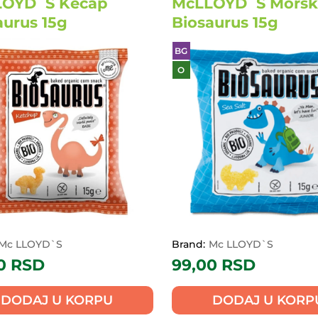
OYD`S Kečap
McLLOYD`S Morsk
aurus 15g
Biosaurus 15g
BG
O
Mc LLOYD`S
Brand:
Mc LLOYD`S
00
RSD
99,00
RSD
DODAJ U KORPU
DODAJ U KORP