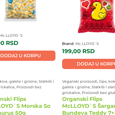
Mc LLOYD`S
00
RSD
Brand:
Mc LLOYD`S
199,00
RSD
DODAJ U KORPU
DODAJ U KORP
kice, galete i grisine, Slatkiši i
Veganski proizvodi, čips, kok
rickalice, Proizvodi bez
galete i grisine, Slatkiši i sla
a
grickalice, Proizvodi bez glu
nski Flips
Organski Flips
OYD`S Morska So
McLLOYD`S Šarga
aurus 50g
Bundeva Teddy 7