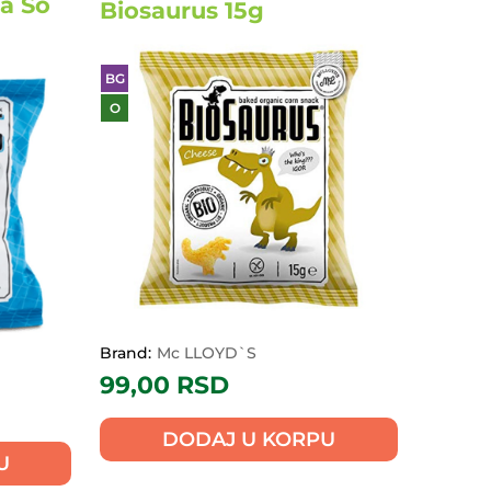
a So
Biosaurus 15g
BG
O
Brand:
Mc LLOYD`S
99,00
RSD
DODAJ U KORPU
U