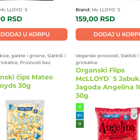
Mc LLOYD`S
Brand:
Mc LLOYD`S
00
RSD
159,00
RSD
DODAJ U KORPU
DODAJ U KORP
kice, galete i grisine, Slatkiši i
Veganski proizvodi, Slatkiši i
rickalice, Proizvodi bez
grickalice
Organski Flips
a
nski čips Mateo
McLLOYD`S Jabuk
oyds 30g
Jagoda Angelina 
30g
V
V+
O