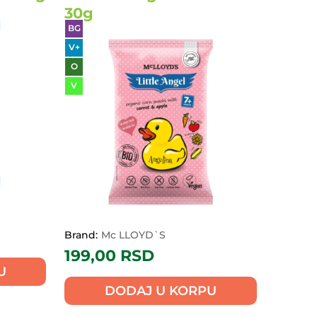
30g
BG
V+
O
V
Brand:
Mc LLOYD`S
199,00
RSD
U
DODAJ U KORPU