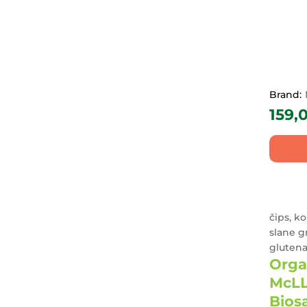
YogiTea
(37)
PRIRODNo.1
(7)
Grazie
(4)
Rovies
(4)
Rajska bašta
(4)
Brand:
159,
Ecomil
(18)
дрен
(8)
Chocollama
(9)
Klar
(12)
Probios
(2)
Sanaterra
(10)
čips, ko
Mc LLOYD`S
(22)
slane g
Dimitri Trade
gluten
(2)
Orga
Natur Green
(2)
McLL
Urban greens
(1)
Bios
zotter
(44)