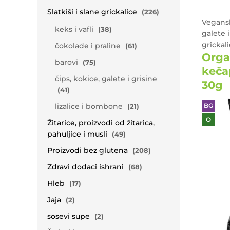
Slatkiši i slane grickalice
(226)
Vegansk
keks i vafli
(38)
galete i
grickal
čokolade i praline
(61)
Orga
barovi
(75)
keča
čips, kokice, galete i grisine
30g
(41)
lizalice i bombone
BG
(21)
O
Žitarice, proizvodi od žitarica,
pahuljice i musli
(49)
Proizvodi bez glutena
(208)
Zdravi dodaci ishrani
(68)
Hleb
(17)
Jaja
(2)
sosevi supe
(2)