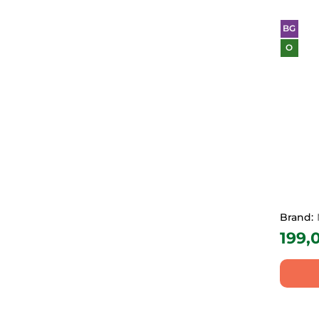
AlmaWin
(15)
BG
Koko
(3)
O
Bio Agros
(33)
Organico
(101)
Naša Zlatka
(5)
RAPUNZEL
(11)
B.YOU Superfoods
(1)
Sunblast
(3)
Dalla Costa
(2)
Biovegan
(2)
Brand:
Granoro
(14)
199,
Erntesegen
(2)
ECOEGG
(6)
IGRA UKUSA
(1)
Jonini
(6)
Mediterranea
(6)