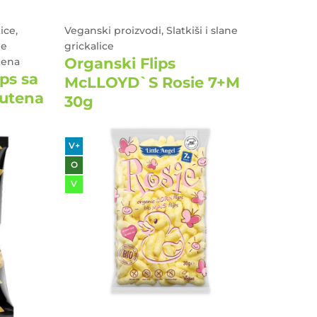
ice,
Veganski proizvodi, Slatkiši i slane
ne
grickalice
Organski Flips
tena
ips sa
McLLOYD`S Rosie 7+M
lutena
30g
V+
O
V