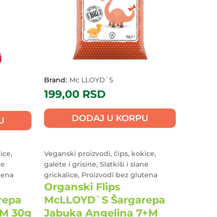
Brand:
Mc LLOYD`S
199,00
RSD
DODAJ U KORPU
U
ice,
Veganski proizvodi, čips, kokice,
ne
galete i grisine, Slatkiši i slane
tena
grickalice, Proizvodi bez glutena
Organski Flips
repa
McLLOYD`S Šargarepa
+M 30g
Jabuka Angelina 7+M