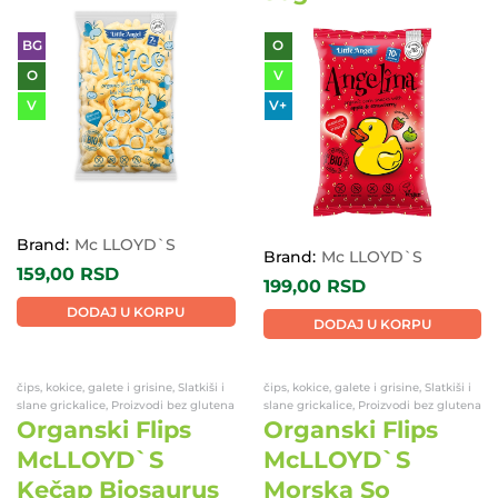
BG
O
O
V
V
V+
Brand:
Mc LLOYD`S
Brand:
Mc LLOYD`S
159,00
RSD
199,00
RSD
DODAJ U KORPU
DODAJ U KORPU
čips, kokice, galete i grisine, Slatkiši i
čips, kokice, galete i grisine, Slatkiši i
slane grickalice, Proizvodi bez glutena
slane grickalice, Proizvodi bez glutena
Organski Flips
Organski Flips
McLLOYD`S
McLLOYD`S
Kečap Biosaurus
Morska So