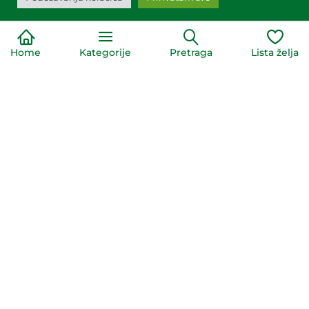
slane grickalice, Proizvodi bez glutena
slane grickalice
Organski čips
Organski čips
pavlaka mladi luk
crvena paprika
Home
Kategorije
Pretraga
Lista želja
Bops 85g
Bops 85g
O
O
V
V
Brand:
Mc LLOYD`S
Brand:
Mc LLOYD`S
269,00
RSD
269,00
RSD
DODAJ U KORPU
DODAJ U KORPU
čips, kokice, galete i grisine, Slatkiši i
čips, kokice, galete i grisine, Slatkiši i