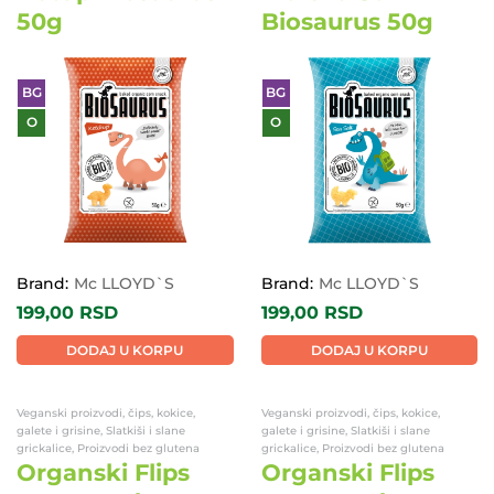
50g
Biosaurus 50g
BG
BG
O
O
Brand:
Mc LLOYD`S
Brand:
Mc LLOYD`S
199,00
RSD
199,00
RSD
DODAJ U KORPU
DODAJ U KORPU
Veganski proizvodi, čips, kokice,
Veganski proizvodi, čips, kokice,
galete i grisine, Slatkiši i slane
galete i grisine, Slatkiši i slane
grickalice, Proizvodi bez glutena
grickalice, Proizvodi bez glutena
Organski Flips
Organski Flips