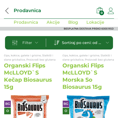
Prodavnica
0
Prodavnica
Akcije
Blog
Lokacije
BESPLATNA DOSTAVA PREKO 6000 RSD
Sortiraj po ceni: od manje ka većoj
Filter
čips, kokice, galete i grisine, Slatkiši i
čips, kokice, galete i grisine, Slatkiši i
slane grickalice, Proizvodi bez glutena
slane grickalice, Proizvodi bez glutena
Organski Flips
Organski Flips
McLLOYD`S
McLLOYD`S
Kečap Biosaurus
Morska So
15g
Biosaurus 15g
BG
BG
O
O