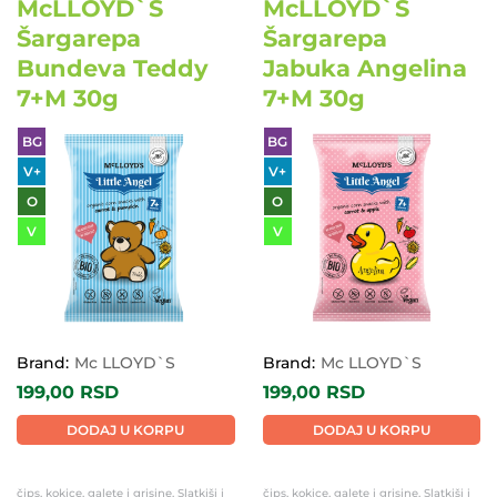
McLLOYD`S
McLLOYD`S
Šargarepa
Šargarepa
Bundeva Teddy
Jabuka Angelina
7+M 30g
7+M 30g
BG
BG
V+
V+
O
O
V
V
Brand:
Mc LLOYD`S
Brand:
Mc LLOYD`S
199,00
RSD
199,00
RSD
DODAJ U KORPU
DODAJ U KORPU
čips, kokice, galete i grisine, Slatkiši i
čips, kokice, galete i grisine, Slatkiši i