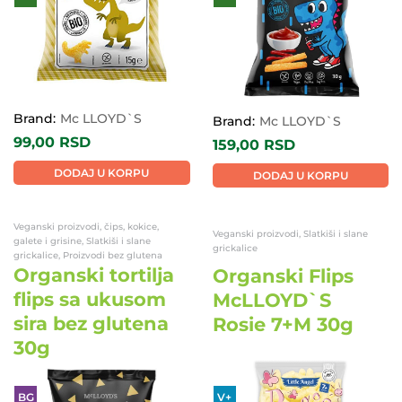
Brand:
Mc LLOYD`S
Brand:
Mc LLOYD`S
99,00
RSD
159,00
RSD
DODAJ U KORPU
DODAJ U KORPU
Veganski proizvodi, čips, kokice,
Veganski proizvodi, Slatkiši i slane
galete i grisine, Slatkiši i slane
grickalice
grickalice, Proizvodi bez glutena
Organski tortilja
Organski Flips
flips sa ukusom
McLLOYD`S
sira bez glutena
Rosie 7+M 30g
30g
BG
V+