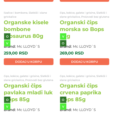
slane grickalice, Proizvodi bez glutena
grickalice
Organski čips
Organske slatke
banana mango
bombone
Lil Ones 30g
Biosaurus 80g
BG
O
O
V
V
Brand:
Mc LLOYD`S
Brand:
Mc LLOYD`S
199,00
RSD
259,00
RSD
DODAJ U KORPU
DODAJ U KORPU
lizalice i bombone, Slatkiši i slane
čips, kokice, galete i grisine, Slatkiši i