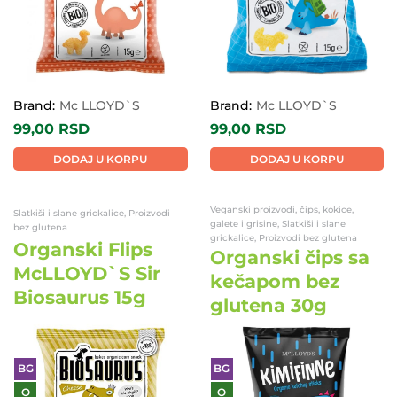
Brand:
Mc LLOYD`S
Brand:
Mc LLOYD`S
99,00
RSD
99,00
RSD
DODAJ U KORPU
DODAJ U KORPU
Veganski proizvodi, čips, kokice,
Slatkiši i slane grickalice, Proizvodi
galete i grisine, Slatkiši i slane
bez glutena
grickalice, Proizvodi bez glutena
Organski Flips
Organski čips sa
McLLOYD`S Sir
kečapom bez
Biosaurus 15g
glutena 30g
BG
BG
O
O