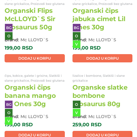
slane grickalice, Proizvodi bez glutena
slane grickalice, Proizvodi bez glutena
Organski Flips
Organski čips
McLLOYD`S Sir
jabuka cimet Lil
Biosaurus 50g
Ones 30g
BG
BG
O
O
V
Brand:
Mc LLOYD`S
Brand:
Mc LLOYD`S
199,00
RSD
199,00
RSD
DODAJ U KORPU
DODAJ U KORPU
čips, kokice, galete i grisine, Slatkiši i
lizalice i bombone, Slatkiši i slane