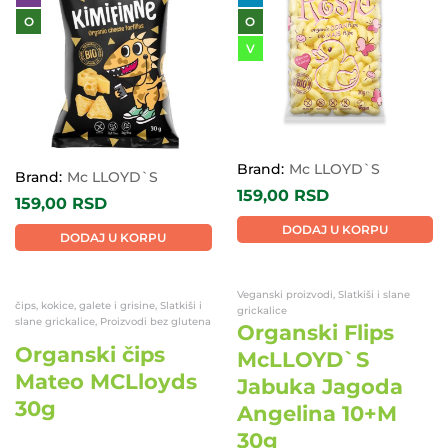
O
O
V
Brand:
Mc LLOYD`S
Brand:
Mc LLOYD`S
159,00
RSD
159,00
RSD
DODAJ U KORPU
DODAJ U KORPU
Veganski proizvodi, Slatkiši i slane
čips, kokice, galete i grisine, Slatkiši i
grickalice
slane grickalice, Proizvodi bez glutena
Organski Flips
Organski čips
McLLOYD`S
Mateo MCLloyds
Jabuka Jagoda
30g
Angelina 10+M
30g