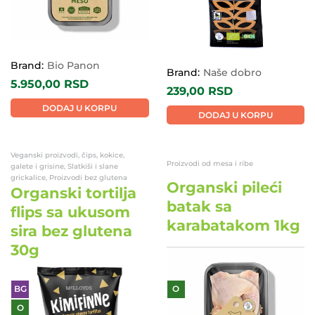
Brand:
Bio Panon
Brand:
Naše dobro
5.950,00
RSD
239,00
RSD
DODAJ U KORPU
DODAJ U KORPU
Veganski proizvodi, čips, kokice,
Proizvodi od mesa i ribe
galete i grisine, Slatkiši i slane
grickalice, Proizvodi bez glutena
Organski pileći
Organski tortilja
batak sa
flips sa ukusom
karabatakom 1kg
sira bez glutena
30g
BG
O
O