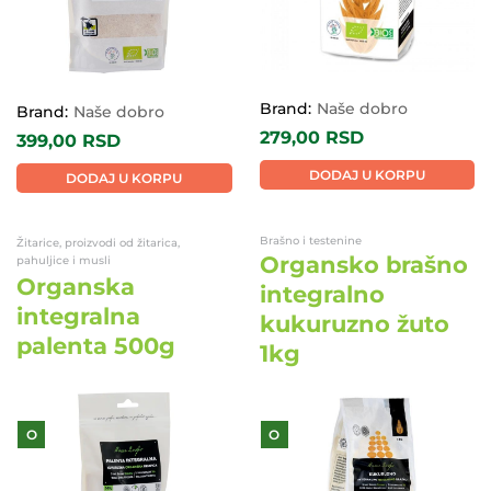
Brand:
Naše dobro
Brand:
Naše dobro
279,00
RSD
399,00
RSD
DODAJ U KORPU
DODAJ U KORPU
Brašno i testenine
Žitarice, proizvodi od žitarica,
Organsko brašno
pahuljice i musli
Organska
integralno
integralna
kukuruzno žuto
palenta 500g
1kg
O
O