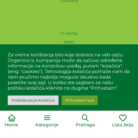
Dostava
O nama
Vesti
Recepti
Za vreme korišćenja bilo koje stranice na veb-sajtu
Lokacije
Organico.rs, kompanija može da sačuva određene
informacije na korisnikov uređaj, putem "kolačića"
Blog
(eng. "cookies"). Tehnologija kolačića pomaže nam da
Kontakt
Vam pružimo najbolje moguće iskustvo kada
posetite ovaj sajt. U koliko ste saglasni za našu
politiku kolačića kliknite na dugme "Prihvatam".
Naši partneri
Podešavanja kolačića
Prihvatam sve
Home
Kategorije
Pretraga
Lista želja