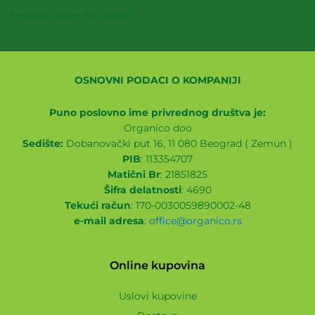
[mc4wp_form id="2489"]
OSNOVNI PODACI O KOMPANIJI
Puno poslovno ime privrednog društva je:
Organico doo
Sedište:
Dobanovački put 16, 11 080 Beograd ( Zemun )
PIB
: 113354707
Matični Br
: 21851825
Šifra delatnosti
: 4690
Tekući račun
: 170-0030059890002-48
e-mail adresa
:
office@organico.rs
Online kupovina
Uslovi kupovine