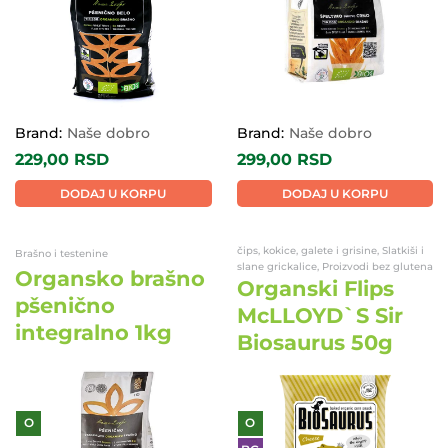
Brand:
Naše dobro
Brand:
Naše dobro
229,00
RSD
299,00
RSD
DODAJ U KORPU
DODAJ U KORPU
čips, kokice, galete i grisine, Slatkiši i
Brašno i testenine
slane grickalice, Proizvodi bez glutena
Organsko brašno
Organski Flips
pšenično
McLLOYD`S Sir
integralno 1kg
Biosaurus 50g
O
O