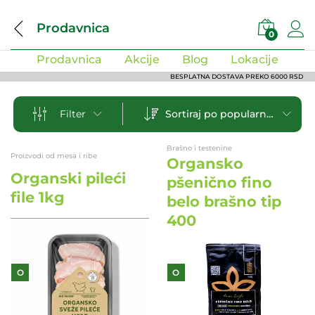
Prodavnica
0
Prodavnica
Akcije
Blog
Lokacije
BESPLATNA DOSTAVA PREKO 6000 RSD
Sortiraj po popularnosti
Filter
Brašno i testenine
Proizvodi od mesa i ribe
Organsko
Organski pileći
pšenično fino
file 1kg
belo brašno tip
400
O
O