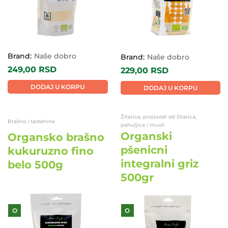
Brand:
Naše dobro
Brand:
Naše dobro
249,00
RSD
229,00
RSD
DODAJ U KORPU
DODAJ U KORPU
Žitarice, proizvodi od žitarica,
Brašno i testenine
pahuljice i musli
Organski
Organsko brašno
pšenicni
kukuruzno fino
integralni griz
belo 500g
500gr
O
O