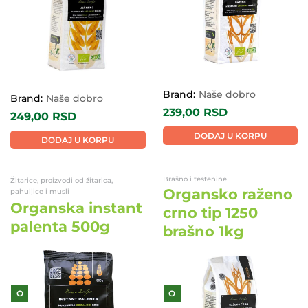
Brand:
Naše dobro
Brand:
Naše dobro
239,00
RSD
249,00
RSD
DODAJ U KORPU
DODAJ U KORPU
Brašno i testenine
Žitarice, proizvodi od žitarica,
Organsko raženo
pahuljice i musli
Organska instant
crno tip 1250
palenta 500g
brašno 1kg
O
O