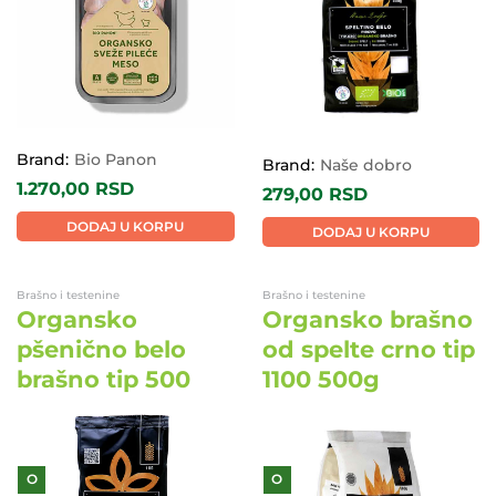
Brand:
Bio Panon
Brand:
Naše dobro
1.270,00
RSD
279,00
RSD
DODAJ U KORPU
DODAJ U KORPU
Brašno i testenine
Brašno i testenine
Organsko
Organsko brašno
pšenično belo
od spelte crno tip
brašno tip 500
1100 500g
O
O