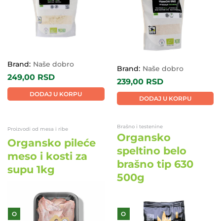
Brand:
Naše dobro
Brand:
Naše dobro
249,00
RSD
239,00
RSD
DODAJ U KORPU
DODAJ U KORPU
Brašno i testenine
Proizvodi od mesa i ribe
Organsko
Organsko pileće
speltino belo
meso i kosti za
brašno tip 630
supu 1kg
500g
O
O