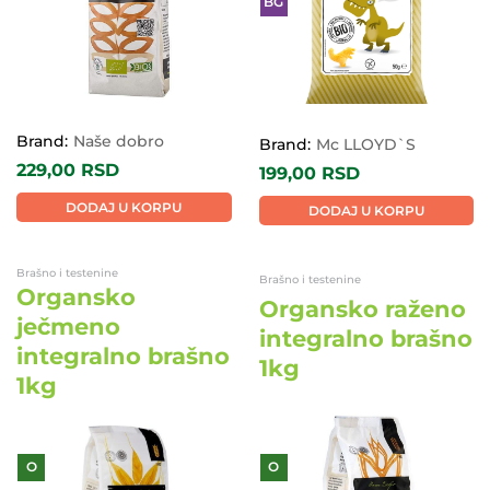
BG
Brand:
Naše dobro
Brand:
Mc LLOYD`S
229,00
RSD
199,00
RSD
DODAJ U KORPU
DODAJ U KORPU
Brašno i testenine
Brašno i testenine
Organsko
Organsko raženo
ječmeno
integralno brašno
integralno brašno
1kg
1kg
O
O