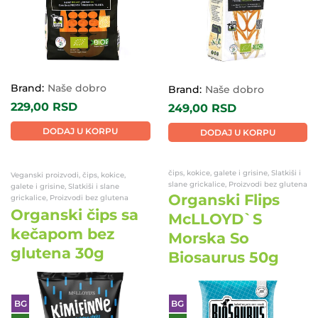
Brand:
Naše dobro
Brand:
Naše dobro
229,00
RSD
249,00
RSD
DODAJ U KORPU
DODAJ U KORPU
čips, kokice, galete i grisine, Slatkiši i
Veganski proizvodi, čips, kokice,
slane grickalice, Proizvodi bez glutena
galete i grisine, Slatkiši i slane
Organski Flips
grickalice, Proizvodi bez glutena
Organski čips sa
McLLOYD`S
kečapom bez
Morska So
glutena 30g
Biosaurus 50g
BG
BG