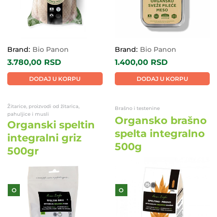
Brand:
Bio Panon
Brand:
Bio Panon
3.780,00
RSD
1.400,00
RSD
DODAJ U KORPU
DODAJ U KORPU
Žitarice, proizvodi od žitarica,
Brašno i testenine
pahuljice i musli
Organsko brašno
Organski speltin
spelta integralno
integralni griz
500g
500gr
O
O