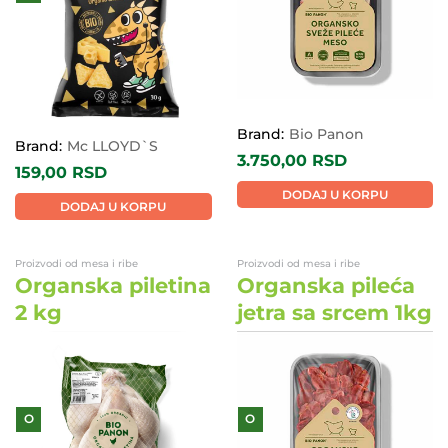
Brand:
Bio Panon
Brand:
Mc LLOYD`S
3.750,00
RSD
159,00
RSD
DODAJ U KORPU
DODAJ U KORPU
Proizvodi od mesa i ribe
Proizvodi od mesa i ribe
Organska piletina
Organska pileća
2 kg
jetra sa srcem 1kg
O
O