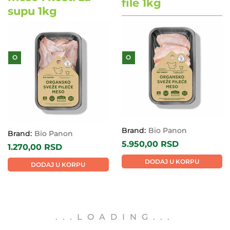
file 1kg
supu 1kg
O
O
Brand:
Bio Panon
Brand:
Bio Panon
5.950,00
RSD
1.270,00
RSD
DODAJ U KORPU
DODAJ U KORPU
.
.
.
LOADING
.
.
.