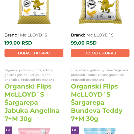
Brand:
Mc LLOYD`S
Brand:
Mc LLOYD`S
199,00
RSD
99,00
RSD
DODAJ U KORPU
DODAJ U KORPU
Veganski proizvodi, čips, kokice,
čips, kokice, galete i grisine, Veganski
galete i grisine, Slatkiši i slane
proizvodi, Slatkiši i slane grickalice,
grickalice, Proizvodi bez glutena
Proizvodi bez glutena
Organski Flips
Organski Flips
McLLOYD`S
McLLOYD`S
Šargarepa
Šargarepa
Jabuka Angelina
Bundeva Teddy
7+M 30g
7+M 30g
BG
BG