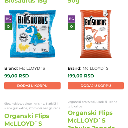
Biosaurus 15g
50g
BG
BG
O
O
Brand:
Mc LLOYD`S
Brand:
Mc LLOYD`S
99,00
RSD
199,00
RSD
DODAJ U KORPU
DODAJ U KORPU
Veganski proizvodi, Slatkiši i slane
čips, kokice, galete i grisine, Slatkiši i
grickalice
slane grickalice, Proizvodi bez glutena
Organski Flips
Organski Flips
McLLOYD`S
McLLOYD`S