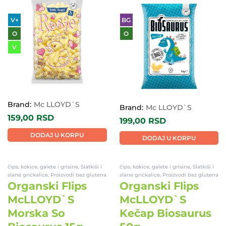
V+
BG
O
O
V
Brand:
Mc LLOYD`S
Brand:
Mc LLOYD`S
159,00
RSD
199,00
RSD
DODAJ U KORPU
DODAJ U KORPU
čips, kokice, galete i grisine, Slatkiši i
čips, kokice, galete i grisine, Slatkiši i
slane grickalice, Proizvodi bez glutena
slane grickalice, Proizvodi bez glutena
Organski Flips
Organski Flips
McLLOYD`S
McLLOYD`S
Morska So
Kečap Biosaurus