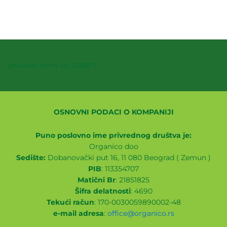
[mc4wp_form id="2489"]
OSNOVNI PODACI O KOMPANIJI
Puno poslovno ime privrednog društva je:
Organico doo
Sedište:
Dobanovački put 16, 11 080 Beograd ( Zemun )
PIB
: 113354707
Matični Br
: 21851825
Šifra delatnosti
: 4690
Tekući račun
: 170-0030059890002-48
e-mail adresa
:
office@organico.rs