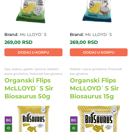
Brand:
Mc LLOYD`S
Brand:
Mc LLOYD`S
269,00
RSD
269,00
RSD
DODAJ U KORPU
DODAJ U KORPU
čips, kokice, galete i grisine, Slatkiši i
Slatkiši i slane grickalice, Proizvodi
slane grickalice, Proizvodi bez glutena
bez glutena
Organski Flips
Organski Flips
McLLOYD`S Sir
McLLOYD`S Sir
Biosaurus 50g
Biosaurus 15g
BG
BG
O
O