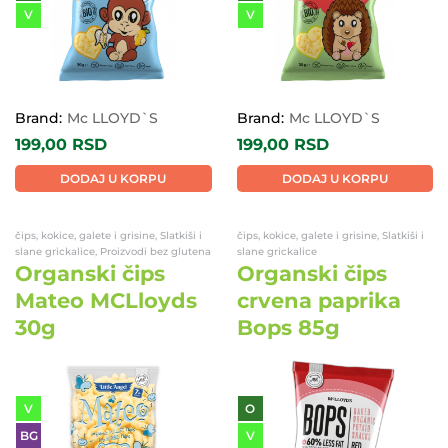
V
V
Brand:
Mc LLOYD`S
Brand:
Mc LLOYD`S
199,00
RSD
199,00
RSD
DODAJ U KORPU
DODAJ U KORPU
čips, kokice, galete i grisine, Slatkiši i
čips, kokice, galete i grisine, Slatkiši i
slane grickalice, Proizvodi bez glutena
slane grickalice
Organski čips
Organski čips
Mateo MCLloyds
crvena paprika
30g
Bops 85g
V
O
BG
V