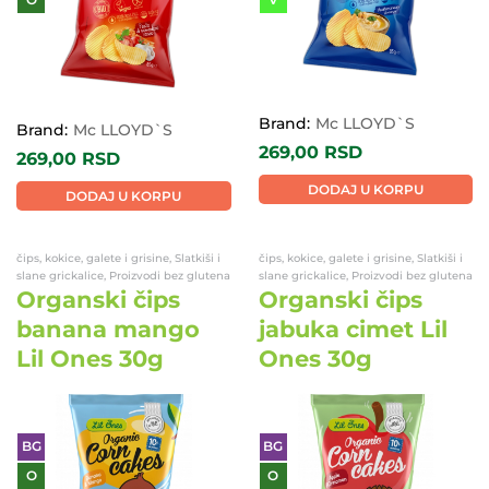
Brand:
Mc LLOYD`S
Brand:
Mc LLOYD`S
269,00
RSD
269,00
RSD
DODAJ U KORPU
DODAJ U KORPU
čips, kokice, galete i grisine, Slatkiši i
čips, kokice, galete i grisine, Slatkiši i
slane grickalice, Proizvodi bez glutena
slane grickalice, Proizvodi bez glutena
Organski čips
Organski čips
banana mango
jabuka cimet Lil
Lil Ones 30g
Ones 30g
BG
BG
O
O