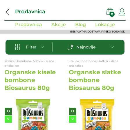
Prodavnica
0
Prodavnica
Akcije
Blog
Lokacije
BESPLATNA DOSTAVA PREKO 6000 RSD
Najnovije
Filter
lizalice i bombone, Slatkiši i slane
lizalice i bombone, Slatkiši i slane
grickalice
grickalice
Organske kisele
Organske slatke
bombone
bombone
Biosaurus 80g
Biosaurus 80g
O
O
V
V