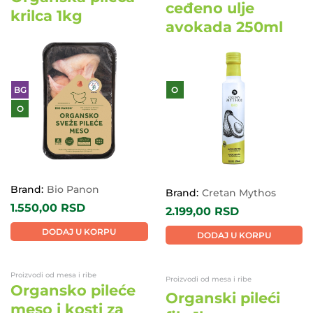
ceđeno ulje
krilca 1kg
avokada 250ml
BG
O
O
Brand:
Bio Panon
Brand:
Cretan Mythos
1.550,00
RSD
2.199,00
RSD
DODAJ U KORPU
DODAJ U KORPU
Proizvodi od mesa i ribe
Proizvodi od mesa i ribe
Organsko pileće
Organski pileći
meso i kosti za