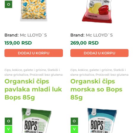
O
Brand:
Mc LLOYD`S
Brand:
Mc LLOYD`S
159,00
RSD
269,00
RSD
DODAJ U KORPU
DODAJ U KORPU
čips, kokice, galete i grisine, Slatkiši i
čips, kokice, galete i grisine, Slatkiši i
slane grickalice, Proizvodi bez glutena
slane grickalice, Proizvodi bez glutena
Organski čips
Organski čips
pavlaka mladi luk
morska so Bops
Bops 85g
85g
O
O
V
V