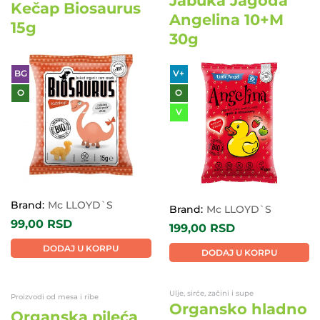
Jabuka Jagoda
Kečap Biosaurus
Angelina 10+M
15g
30g
BG
V+
O
O
V
Brand:
Mc LLOYD`S
Brand:
Mc LLOYD`S
99,00
RSD
199,00
RSD
DODAJ U KORPU
DODAJ U KORPU
Ulje, sirće, začini i supe
Proizvodi od mesa i ribe
Organsko hladno
Organska pileća