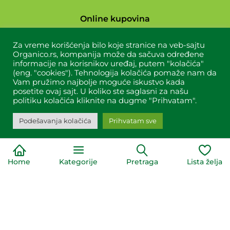
Online kupovina
Uslovi kupovine
Za vreme korišćenja bilo koje stranice na veb-sajtu
Organico.rs, kompanija može da sačuva određene
Dostava
informacije na korisnikov uređaj, putem "kolačića"
(eng. "cookies"). Tehnologija kolačića pomaže nam da
Vam pružimo najbolje moguće iskustvo kada
posetite ovaj sajt. U koliko ste saglasni za našu
politiku kolačića kliknite na dugme "Prihvatam".
O nama
Podešavanja kolačića
Prihvatam sve
Vesti
Recepti
Lokacije
Home
Kategorije
Pretraga
Lista želja
Blog
Kontakt
Naši partneri