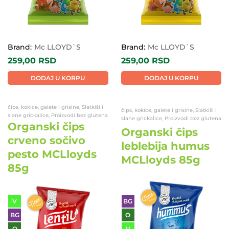
Brand:
Mc LLOYD`S
Brand:
Mc LLOYD`S
259,00
RSD
259,00
RSD
DODAJ U KORPU
DODAJ U KORPU
čips, kokice, galete i grisine, Slatkiši i
čips, kokice, galete i grisine, Slatkiši i
slane grickalice, Proizvodi bez glutena
slane grickalice, Proizvodi bez glutena
Organski čips
Organski čips
crveno sočivo
leblebija humus
pesto MCLloyds
MCLloyds 85g
85g
V
BG
BG
O
O
V