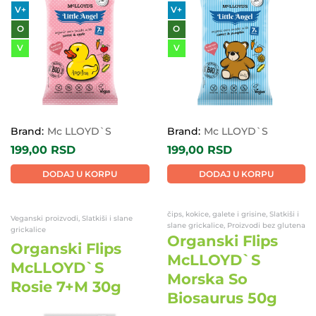
V+
V+
O
O
V
V
Brand:
Mc LLOYD`S
Brand:
Mc LLOYD`S
199,00
RSD
199,00
RSD
DODAJ U KORPU
DODAJ U KORPU
čips, kokice, galete i grisine, Slatkiši i
Veganski proizvodi, Slatkiši i slane
slane grickalice, Proizvodi bez glutena
grickalice
Organski Flips
Organski Flips
McLLOYD`S
McLLOYD`S
Morska So
Rosie 7+M 30g
Biosaurus 50g