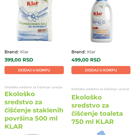
EKO
EKO
Brand:
Klar
Brand:
Klar
399,00
RSD
499,00
RSD
DODAJ U KORPU
DODAJ U KORPU
Ekološka sredstva za čišćenje i pranje
Ekološka sredstva za čišćenje i pranje
Ekološko
Ekološko
sredstvo za
sredstvo za
čišćenje staklenih
čišćenje toaleta
površina 500 ml
750 ml KLAR
KLAR