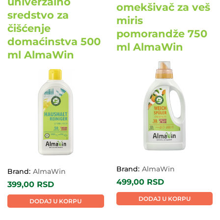
univerzalno
omekšivač za veš
sredstvo za
miris
čišćenje
pomorandže 750
domaćinstva 500
ml AlmaWin
ml AlmaWin
EKO
EKO
Brand:
AlmaWin
Brand:
AlmaWin
499,00
RSD
399,00
RSD
DODAJ U KORPU
DODAJ U KORPU