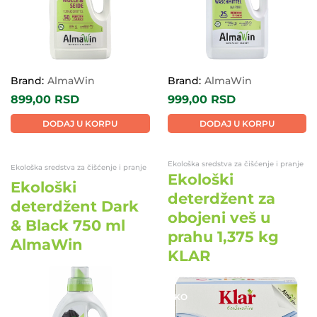
Brand:
AlmaWin
Brand:
AlmaWin
899,00
RSD
999,00
RSD
DODAJ U KORPU
DODAJ U KORPU
Ekološka sredstva za čišćenje i pranje
Ekološka sredstva za čišćenje i pranje
Ekološki
Ekološki
deterdžent za
deterdžent Dark
obojeni veš u
& Black 750 ml
prahu 1,375 kg
AlmaWin
KLAR
EKO
EKO