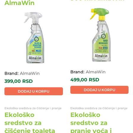
AlmaWin
EKO
EKO
Brand:
AlmaWin
Brand:
AlmaWin
499,00
RSD
399,00
RSD
DODAJ U KORPU
DODAJ U KORPU
Ekološka sredstva za čišćenje i pranje
Ekološka sredstva za čišćenje i pranje
Ekološko
Ekološko
sredstvo za
sredstvo za
čišćenje toaleta
pranje voća i