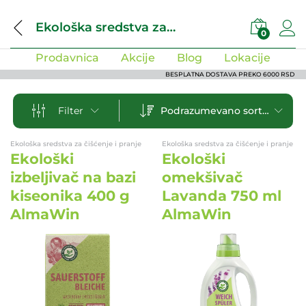
Ekološka sredstva za čišćenje i pranje
0
Prodavnica
Akcije
Blog
Lokacije
BESPLATNA DOSTAVA PREKO 6000 RSD
Podrazumevano sortiranje
Filter
Ekološka sredstva za čišćenje i pranje
Ekološka sredstva za čišćenje i pranje
Ekološki
Ekološki
izbeljivač na bazi
omekšivač
kiseonika 400 g
Lavanda 750 ml
AlmaWin
AlmaWin
EKO
EKO