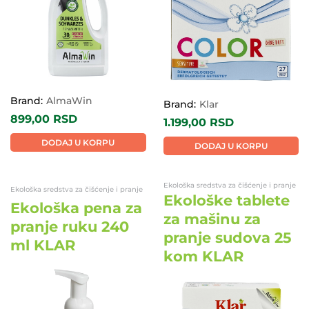
Brand:
AlmaWin
Brand:
Klar
899,00
RSD
1.199,00
RSD
DODAJ U KORPU
DODAJ U KORPU
Ekološka sredstva za čišćenje i pranje
Ekološka sredstva za čišćenje i pranje
Ekološke tablete
Ekološka pena za
za mašinu za
pranje ruku 240
pranje sudova 25
ml KLAR
kom KLAR
EKO
EKO