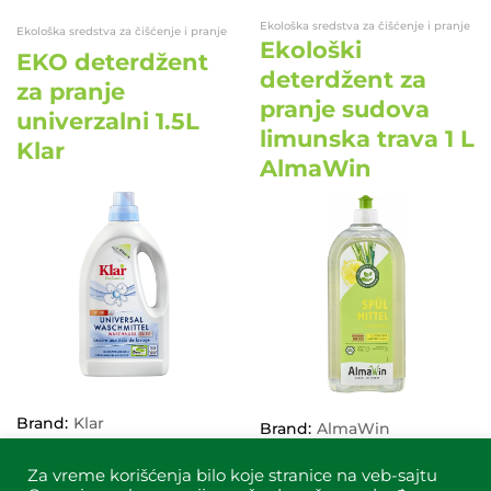
Ekološka sredstva za čišćenje i pranje
Ekološka sredstva za čišćenje i pranje
Ekološki
EKO deterdžent
deterdžent za
za pranje
pranje sudova
univerzalni 1.5L
limunska trava 1 L
Klar
AlmaWin
EKO
EKO
Brand:
Klar
Brand:
AlmaWin
999,00
RSD
599,00
RSD
Za vreme korišćenja bilo koje stranice na veb-sajtu
DODAJ U KORPU