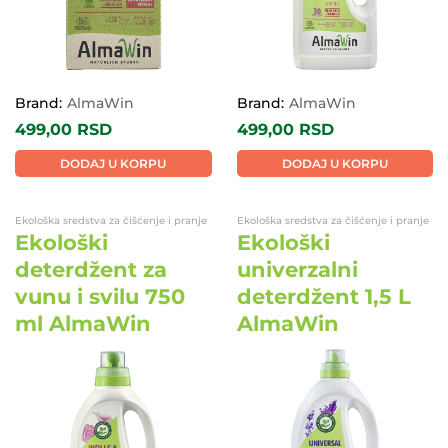
Brand:
AlmaWin
Brand:
AlmaWin
499,00
RSD
499,00
RSD
DODAJ U KORPU
DODAJ U KORPU
Ekološka sredstva za čišćenje i pranje
Ekološka sredstva za čišćenje i pranje
Ekološki
Ekološki
deterdžent za
univerzalni
vunu i svilu 750
deterdžent 1,5 L
ml AlmaWin
AlmaWin
EKO
EKO