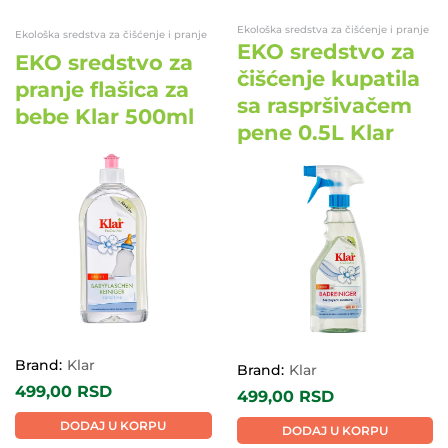
Ekološka sredstva za čišćenje i pranje
Ekološka sredstva za čišćenje i pranje
EKO sredstvo za
EKO sredstvo za
čišćenje kupatila
pranje flašica za
sa raspršivačem
bebe Klar 500ml
pene 0.5L Klar
EKO
EKO
Brand:
Klar
Brand:
Klar
499,00
RSD
499,00
RSD
DODAJ U KORPU
DODAJ U KORPU