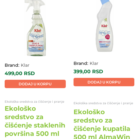
EKO
EKO
Brand:
Klar
Brand:
Klar
399,00
RSD
499,00
RSD
DODAJ U KORPU
DODAJ U KORPU
Ekološka sredstva za čišćenje i pranje
Ekološka sredstva za čišćenje i pranje
Ekološko
Ekološko
sredstvo za
sredstvo za
čišćenje staklenih
čišćenje kupatila
površina 500 ml
500 ml AlmaWin