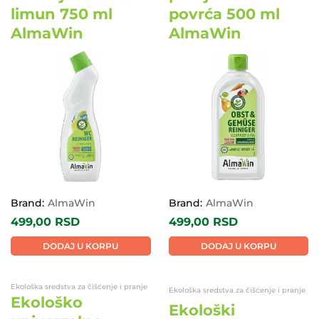
limun 750 ml
povrća 500 ml
AlmaWin
AlmaWin
EKO
EKO
Brand:
AlmaWin
Brand:
AlmaWin
499,00
RSD
499,00
RSD
DODAJ U KORPU
DODAJ U KORPU
Ekološka sredstva za čišćenje i pranje
Ekološka sredstva za čišćenje i pranje
Ekološko
Ekološki