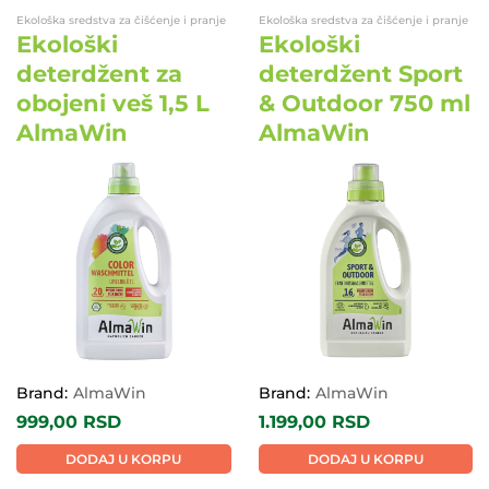
Ekološka sredstva za čišćenje i pranje
Ekološka sredstva za čišćenje i pranje
Ekološki
Ekološki
deterdžent za
deterdžent Sport
obojeni veš 1,5 L
& Outdoor 750 ml
AlmaWin
AlmaWin
EKO
EKO
Brand:
AlmaWin
Brand:
AlmaWin
999,00
RSD
1.199,00
RSD
DODAJ U KORPU
DODAJ U KORPU